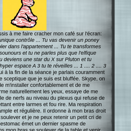
sis à me faire cracher mon café sur l'écran:
unique contrôle ... Tu vas devenir un poney
ler dans l'appartement ... Tu te transformes
sounours et tu ne parles plus que l'elfique
tu deviens une star du X sur Pluton et tu
er espace A 3 tu te réveilles ... 1 .... 2 .... 3
ui à la fin de la séance je parlais couramment
de sceptique que je suis est bluffée. Skype, on
 de m'installer confortablement et de me
ferme naturellement les yeux, essaye de me
le de nerfs au niveau du plexus qui refuse de
tant entre larmes et fou rire. Ma respiration
ample et régulière. Il ordonne à mon bras droit
soulever et je ne peux retenir un petit cri de
n estomac émet un dernier spasme de
ns mon bras se soulever de la table et venir