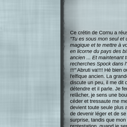
Ce crétin de Cornu a réus
"Tu es sous mon seul et 
magique et te mettre à vo
en licorne du pays des bi
ancien ... Et maintenant 
recherches Spock dans l'hyp
!!!"
Abruti va!!!! Hé bien o
l'elfique ancien. La gran
discute un peu, il me dit
détendre et il parle. Je 
relâcher, je sens une bou
céder et tressaute me met
devient toute seule plus 
de devenir léger et de se 
surprise, tandis que mo
protestation, quand je se