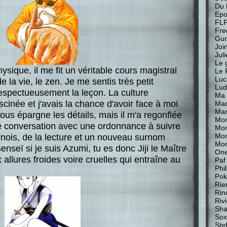
Du 
Epo
FL
Fre
Gu
Join
Jul
Le 
sique, il me fit un véritable cours magistral
Le 
Luc
de la vie, le zen. Je me sentis très petit
Lud
espectueusement la leçon. La culture
Ma 
scinée et j'avais la chance d'avoir face à moi
Mad
Mar
ous épargne les détails, mais il m'a regonflée
Mon
tte conversation avec une ordonnance à suivre
Mon
Mo
rnois, de la lecture et un nouveau surnom
Mon
seï si je suis Azumi, tu es donc Jiji le Maître
One
allures froides voire cruelles qui entraîne au
Paf
Phi
Pok
Rie
Rin
Riv
Sha
Sox
Stef