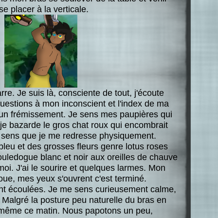
e placer à la verticale.
rre. Je suis là, consciente de tout, j'écoute
uestions à mon inconscient et l'index de ma
 d'un frémissement. Je sens mes paupières qui
je bazarde le gros chat roux qui encombrait
e sens que je me redresse physiquement.
leu et des grosses fleurs genre lotus roses
 bouledogue blanc et noir aux oreilles de chauve
moi. J'ai le sourire et quelques larmes. Mon
oue, mes yeux s'ouvrent c'est terminé.
nt écoulées. Je me sens curieusement calme,
algré la posture peu naturelle du bras en
, même ce matin. Nous papotons un peu,