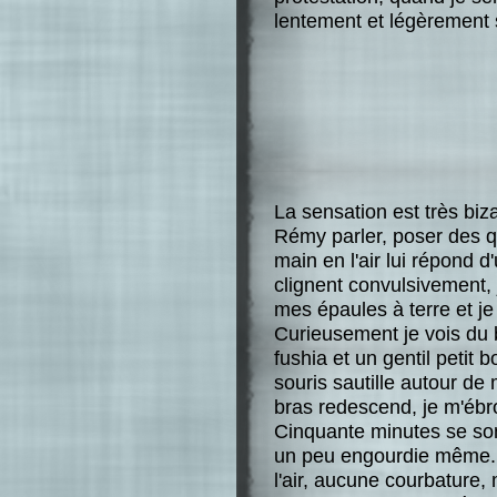
lentement et légèrement s
La sensation est très biza
Rémy parler, poser des q
main en l'air lui répond
clignent convulsivement, 
mes épaules à terre et j
Curieusement je vois du b
fushia et un gentil petit
souris sautille autour de 
bras redescend, je m'ébr
Cinquante minutes se so
un peu engourdie même. M
l'air, aucune courbature