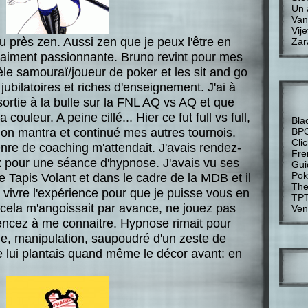
Un 
Van
Vije
eu près zen. Aussi zen que je peux l'être en
Zar
 vraiment passionnante. Bruno revint pour mes
lèle samouraï/joueur de poker et les sit and go
ubilatoires et riches d'enseignement. J'ai à
 sortie à la bulle sur la FNL AQ vs AQ et que
couleur. A peine cillé... Hier ce fut full vs full,
Bla
mon mantra et continué mes autres tournois.
BP
Cli
nre de coaching m'attendait. J'avais rendez-
Fre
pour une séance d'hypnose. J'avais vu ses
Gui
Pok
de Tapis Volant et dans le cadre de la MDB et il
The
 vivre l'expérience pour que je puisse vous en
TP
e cela m'angoissait par avance, ne jouez pas
Ven
ncez à me connaitre. Hypnose rimait pour
le, manipulation, saupoudré d'un zeste de
e lui plantais quand même le décor avant: en