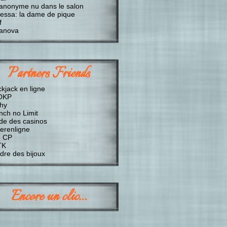
anonyme nu dans le salon
essa: la dame de pique
f
anova
Partners Friends
ckjack en ligne
OKP
chy
nch no Limit
de des casinos
erenligne
 CP
TK
dre des bijoux
Encore un clic…