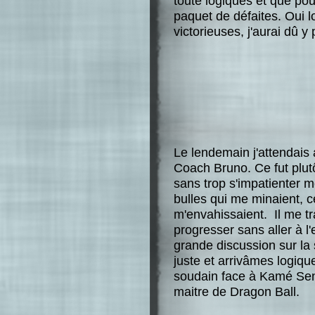
toute logiques et que pou
paquet de défaites. Oui l
victorieuses, j'aurai dû y
Le lendemain j'attendais 
Coach Bruno. Ce fut plutô
sans trop s'impatienter 
bulles qui me minaient, ce
m'envahissaient. Il me t
progresser sans aller à l
grande discussion sur la 
juste et arrivâmes logiqu
soudain face à Kamé Senn
maitre de Dragon Ball.