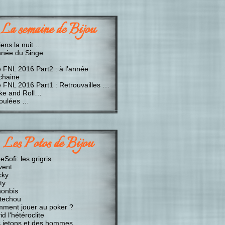
La semaine de Bijou
iens la nuit …
nnée du Singe
…
e FNL 2016 Part2 : à l’année
chaine
e FNL 2016 Part1 : Retrouvailles …
ke and Roll…
oulées …
Les Potos de Bijou
Sofi: les grigris
vent
cky
ty
onbis
techou
ment jouer au poker ?
d l'hétéroclite
 jetons et des hommes