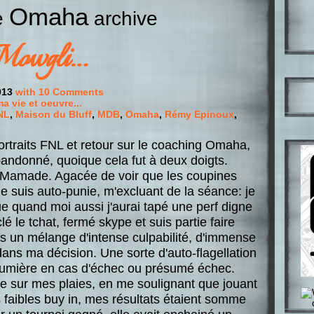
Omaha
he
archive
Mowgli…
013
with 10 Comments
a vie et oeuvre...
NL
,
Maison du Bluff
,
MDB
,
Omaha
,
Rémy Epinoux
,
rtraits FNL et retour sur le coaching Omaha,
bandonné, quoique cela fut à deux doigts.
une Mamade. Agacée de voir que les coupines
me suis auto-punie, m'excluant de la séance: je
e quand moi aussi j'aurai tapé une perf digne
lé le tchat, fermé skype et suis partie faire
ns un mélange d'intense culpabilité, d'immense
s ma décision. Une sorte d'auto-flagellation
tumière en cas d'échec ou présumé échec.
 sur mes plaies, en me soulignant que jouant
s faibles buy in, mes résultats étaient somme