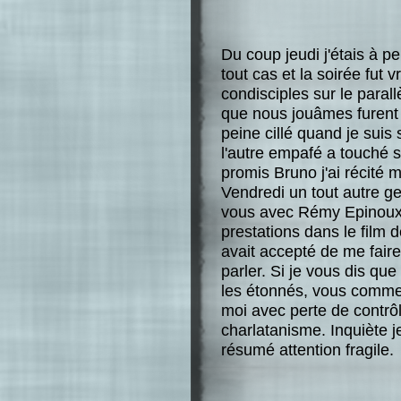
Du coup jeudi j'étais à p
tout cas et la soirée fut
condisciples sur le paral
que nous jouâmes furent j
peine cillé quand je suis
l'autre empafé a touché sa 
promis Bruno j'ai récité 
Vendredi un tout autre ge
vous avec Rémy Epinoux 
prestations dans le film 
avait accepté de me faire
parler. Si je vous dis qu
les étonnés, vous comme
moi avec perte de contrô
charlatanisme. Inquiète j
résumé attention fragile.