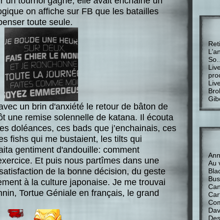
r un tournoi gagné, elle avait enchainé un
ogique on affiche sur FB que les batailles
 penser toute seule.
Ret
L’a
So
Liv
pro
Liv
Bro
Gib
avec un brin d'anxiété le retour de bâton de
t une remise solennelle de katana. Il écouta
mes doléances, ces bads que j’enchainais, ces
s fishs qui me bustaient, les tilts qui
raita gentiment d'andouille: comment
Anne
'exercice. Et puis nous partîmes dans une
Au 
satisfaction de la bonne décision, du geste
Bla
Bus
ement à la culture japonaise. Je me trouvai
Can
in, Tortue Géniale en français, le grand
Car
Com
Davi
Des