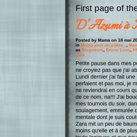
First page of t
D’Azumi à 
Posted by Mama on 18 mai 2
in
Mama joue au poker...
,
Mam
as
Blogueurs
,
Bruno Louy
,
F
Zara
Petite pause dans mes po
ne croyiez pas que j'ai a
Lundi dernier j'ai fait 
perfaient et pas moi, je 
ne reviendrai en cours qu
de ce nom, na!!! J'ai bouc
mes tournois du soir, da
soulagement, emmurée dan
mentale dont je suis cou
Zara mit un peu de baume
moins qu'elle et à de plu