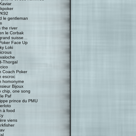
Kaviar
kpoker
PK92
d le gentleman
m
 the river
ien le Corbak
grand suisse…
Poker Face Up
ky Loki
icrous
valoche
-Thorgal
cico
 Coach Poker
 escroc
n homonyme
sieur Bijoux
 chip, one song
 le Paf
lippe prince du PMU
erloto
n à food
cy
ière viens
rkfisher
av
al