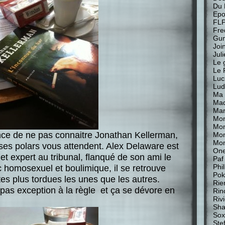
Du 
Epo
FL
Fre
Gu
Join
Jul
Le 
Le 
Luc
Lud
Ma 
Mad
Mar
Mon
Mon
nce de ne pas connaitre Jonathan Kellerman,
Mo
Mon
 ses polars vous attendent. Alex Delaware est
One
t expert au tribunal, flanqué de son ami le
Paf
Phi
ic homosexuel et boulimique, il se retrouve
Pok
es plus tordues les unes que les autres.
Rie
 pas exception à la règle et ça se dévore en
Rin
Riv
Sha
Sox
Stef