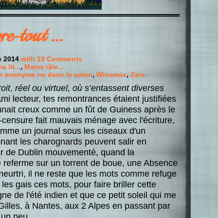
e-tout …
e 2014
with 10 Comments
 lit...
,
Mama râle...
n anonyme nu dans le salon
,
Winamax
,
Zara
oit, réel ou virtuel, où s’entassent diverses
i lecteur, tes remontrances étaient justifiées
nnait creux comme un fût de Guiness après le
censure fait mauvais ménage avec l'écriture,
comme un journal sous les ciseaux d'un
ant les charognards peuvent salir en
our de Dublin mouvementé, quand la
 referme sur un torrent de boue, une Absence
meurtri, il ne reste que les mots comme refuge
les gais ces mots, pour faire briller cette
ne de l'été indien et que ce petit soleil qui me
 Gilles, à Nantes, aux 2 Alpes en passant par
 un peu ...