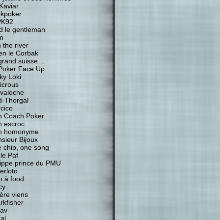
Kaviar
kpoker
PK92
d le gentleman
m
 the river
ien le Corbak
grand suisse…
Poker Face Up
ky Loki
icrous
valoche
-Thorgal
cico
 Coach Poker
 escroc
n homonyme
sieur Bijoux
 chip, one song
 le Paf
lippe prince du PMU
erloto
n à food
cy
ière viens
rkfisher
av
al