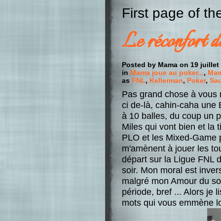
First page of t
Le réconfort d
Posted by Mama on 19 juille
in
Mama joue au poker...
,
Mama
as
FNL
,
Kellerman
,
Poker
,
Sa
Pas grand chose à vous r
ci de-là, cahin-caha un
à 10 balles, du coup un 
Miles qui vont bien et la 
PLO et les Mixed-Game 
m'amènent à jouer les 
départ sur la Ligue FNL de 
soir. Mon moral est inve
malgré mon Amour du solei
période, bref ... Alors je
mots qui vous emmène lo