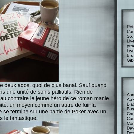
Ret
L’a
So
Liv
pro
Liv
Bro
Gib
re deux ados, quoi de plus banal. Sauf quand
ns une unité de soins palliatifs. Rien de
Anne
, au contraire le jeune héro de ce roman manie
Au 
Bla
sité, un moyen comme un autre de fuir la
Bus
vre se termine sur une partie de Poker avec un
Can
s le fantastique.
Car
Com
Davi
Des