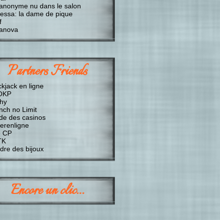
anonyme nu dans le salon
essa: la dame de pique
f
anova
Partners Friends
ckjack en ligne
OKP
chy
nch no Limit
de des casinos
erenligne
 CP
TK
dre des bijoux
Encore un clic…