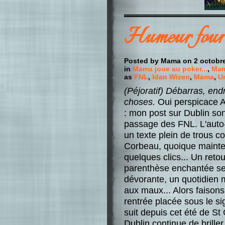
Humeur fourr
Posted by Mama on 2 octobr
in
Mama joue au poker...
,
Mama
as
FNL
,
Idan Wizen
,
Mama
,
U
(Péjoratif) Débarras, endr
choses.
Oui perspicace Am
: mon post sur Dublin so
passage des FNL. L'auto-
un texte plein de trous 
Corbeau, quoique mainten
quelques clics... Un ret
parenthèse enchantée se
dévorante, un quotidien 
aux maux... Alors faisons 
rentrée placée sous le sig
suit depuis cet été de St
Dublin continue de briller