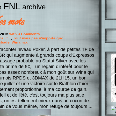
FNL
he
archive
es mots
t 2015
with 3 Comments
 lit...
,
Tout mais pas n'importe quoi...
ubade
,
Winamax
aconter niveau Poker, à part de petites TF de-
e BR qui augmente à grands coups d'Expressos
passage probable au Statut Silver avec les
tite prime de 5€, un regain d'intérêt pour le
pas assez nombreux à mon goût sur Wina qui
tournois RPDS et 3DMAX de 21H15, un bon
juillet et une victoire sur le Biathlon d'hier
rsement proportionnel à ma courbe de gain,
l et de l'été, c'est toujours ma plus sale
 lis, on est tellement mieux dans un cocon de
in de vous-même, mon refuge de toujours ...