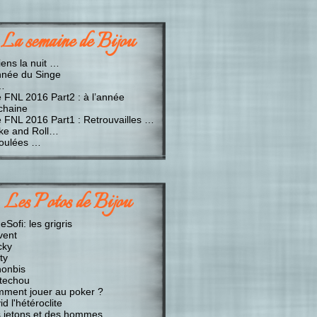
La semaine de Bijou
iens la nuit …
nnée du Singe
…
e FNL 2016 Part2 : à l’année
chaine
e FNL 2016 Part1 : Retrouvailles …
ke and Roll…
oulées …
Les Potos de Bijou
Sofi: les grigris
vent
cky
ty
onbis
techou
ment jouer au poker ?
d l'hétéroclite
 jetons et des hommes