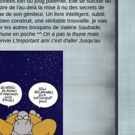
s années loin du joug paternel. Elle se suicide au
tre de l'au-delà la mise à nu des secrets de
e de son géniteur. Un livre intelligent, subtil,
ien construit, une véritable trouvaille, je vais
er les autres bouquins de Valérie Saubade,
e thune en poche ^^
On a pas la thune mais
envie
L'important ami c'est d'aller
Jusqu'au