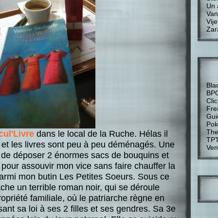
Un 
Van
Vije
Zar
Bla
BP
Cli
Fre
Gui
Pok
The
cul'Livre
dans le local de la Ruche. Hélas il
TP
r et les livres sont peu à peu déménagés. Une
Ven
 de déposer 2 énormes sacs de bouquins et
 pour assouvir mon vice sans faire chauffer la
armi mon butin Les Petites Soeurs. Sous ce
ache un terrible roman noir, qui se déroule
opriété familiale, où le patriarche règne en
ant sa loi à ses 2 filles et ses gendres. Sa 3e