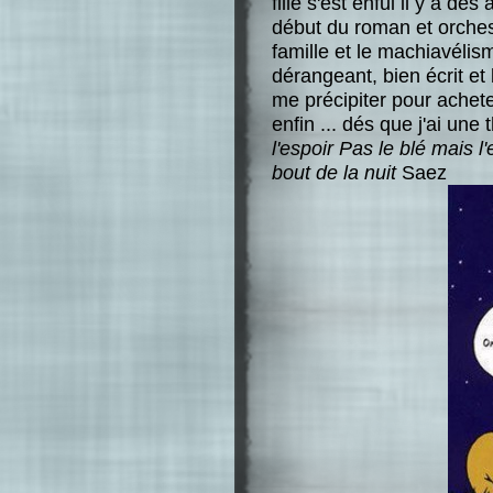
fille s'est enfui il y a de
début du roman et orches
famille et le machiavélism
dérangeant, bien écrit et b
me précipiter pour achet
enfin ... dés que j'ai un
l'espoir
Pas le blé mais l'
bout de la nuit
Saez