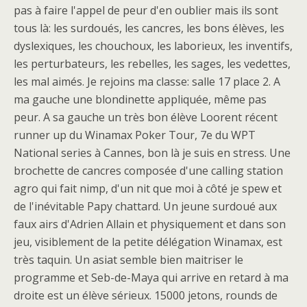
pas à faire l'appel de peur d'en oublier mais ils sont
tous là: les surdoués, les cancres, les bons élèves, les
dyslexiques, les chouchoux, les laborieux, les inventifs,
les perturbateurs, les rebelles, les sages, les vedettes,
les mal aimés. Je rejoins ma classe: salle 17 place 2. A
ma gauche une blondinette appliquée, même pas
peur. A sa gauche un très bon élève Loorent récent
runner up du Winamax Poker Tour, 7e du WPT
National series à Cannes, bon là je suis en stress. Une
brochette de cancres composée d'une calling station
agro qui fait nimp, d'un nit que moi à côté je spew et
de l'inévitable Papy chattard. Un jeune surdoué aux
faux airs d'Adrien Allain et physiquement et dans son
jeu, visiblement de la petite délégation Winamax, est
très taquin. Un asiat semble bien maitriser le
programme et Seb-de-Maya qui arrive en retard à ma
droite est un élève sérieux. 15000 jetons, rounds de