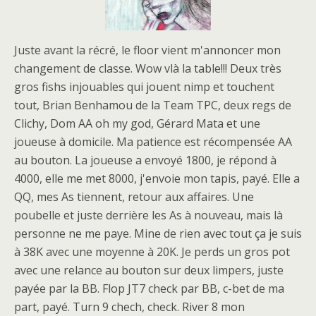
Juste avant la récré, le floor vient m'annoncer mon
changement de classe. Wow vlà la table!!! Deux très
gros fishs injouables qui jouent nimp et touchent
tout, Brian Benhamou de la Team TPC, deux regs de
Clichy, Dom AA oh my god, Gérard Mata et une
joueuse à domicile. Ma patience est récompensée AA
au bouton. La joueuse a envoyé 1800, je répond à
4000, elle me met 8000, j'envoie mon tapis, payé. Elle a
QQ, mes As tiennent, retour aux affaires. Une
poubelle et juste derrière les As à nouveau, mais là
personne ne me paye. Mine de rien avec tout ça je suis
à 38K avec une moyenne à 20K. Je perds un gros pot
avec une relance au bouton sur deux limpers, juste
payée par la BB. Flop JT7 check par BB, c-bet de ma
part, payé. Turn 9 chech, check. River 8 mon