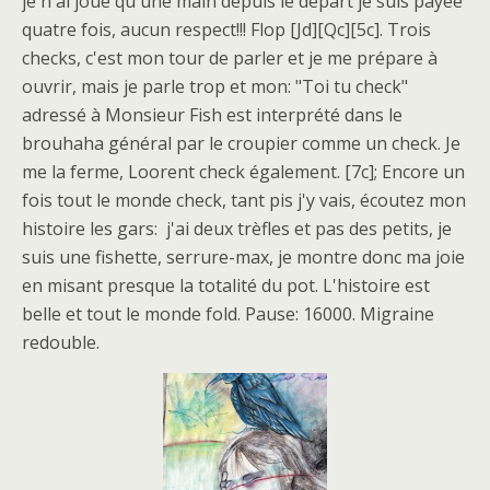
je n'ai joué qu'une main depuis le départ je suis payée
quatre fois, aucun respect!!! Flop [Jd][Qc][5c]. Trois
checks, c'est mon tour de parler et je me prépare à
ouvrir, mais je parle trop et mon: "Toi tu check"
adressé à Monsieur Fish est interprété dans le
brouhaha général par le croupier comme un check. Je
me la ferme, Loorent check également. [7c]; Encore un
fois tout le monde check, tant pis j'y vais, écoutez mon
histoire les gars: j'ai deux trèfles et pas des petits, je
suis une fishette, serrure-max, je montre donc ma joie
en misant presque la totalité du pot. L'histoire est
belle et tout le monde fold. Pause: 16000. Migraine
redouble.