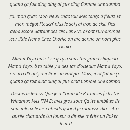
quand ça fait ding ding di gue ding
Comme une samba
J'ai mon grigri
Mon vieux chapeau
Mes tongs à fleurs
Et
mon mégot
J'touch' plus le sol
J'ai trop de skill
J'les
déboussole
Battant des cils
Les FNL m'ont surnommée
leur little Nemo
Chez Charlie on me donne un nom plus
rigolo
Mama Yoyo qu'est-ce qu'y a sous ton grand chapeau
Mama Yoyo, à ta table y a des tas d'oiseaux
Mama Yoyo,
on m'a dit qu'y a même un vrai pro
Mais, moi j'aime ça
quand ça fait ding ding di gue ding
Comme une samba
Depuis le temps
Que je m'trimballe
Parmi les fishs
De
Winamax
Mes ITM
Et mes gros sous
Ça les embêtes
Ils
sont jaloux
Je les entends quand je ramasse dire : Ah !
quelle chattarde
Un joueur a dit elle mérite un Poker
Retard