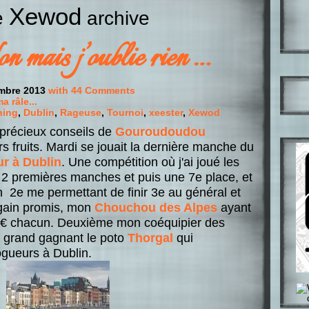
Xewod
he
archive
 mais j’oublie rien …
embre 2013
with 44 Comments
 râle...
hing
,
Dublin
,
Rageuse
,
Tournoi
,
xeester
,
Xewod
s précieux conseils de
Gouroudoudou
 fruits. Mardi se jouait la dernière manche du
r à Dublin
. Une compétition où j'ai joué les
s 2 premières manches et puis une 7e place, et
n 2e me permettant de finir 3e au général et
 gain promis, mon
Chouchou des Alpes
ayant
0€ chacun. Deuxième mon coéquipier des
 grand gagnant le poto
Thorgal
qui
ogueurs à Dublin.