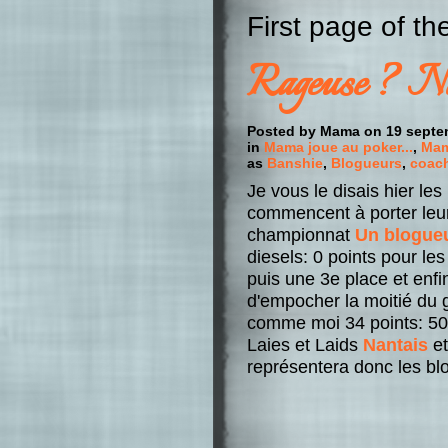
First page of t
Rageuse ? Non
Posted by Mama on 19 sept
in
Mama joue au poker...
,
Mama
as
Banshie
,
Blogueurs
,
coac
Je vous le disais hier le
commencent à porter leurs
championnat
Un blogueu
diesels: 0 points pour le
puis une 3e place et enfi
d'empocher la moitié du
comme moi 34 points: 5
Laies et Laids
Nantais
et
représentera donc les bl