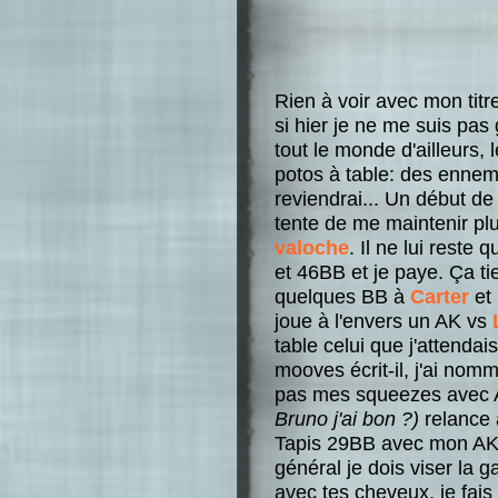
Rien à voir avec mon titr
si hier je ne me suis pa
tout le monde d'ailleurs, 
potos à table: des ennemi
reviendrai... Un début de 
tente de me maintenir pl
valoche
. Il ne lui reste
et 46BB et je paye. Ça ti
quelques BB à
Carter
et 
joue à l'envers un AK vs
table celui que j'attendai
mooves écrit-il, j'ai nomm
pas mes squeezes avec 
Bruno j'ai bon ?)
relance 
Tapis 29BB avec mon AK.
général je dois viser la 
avec tes cheveux, je fai