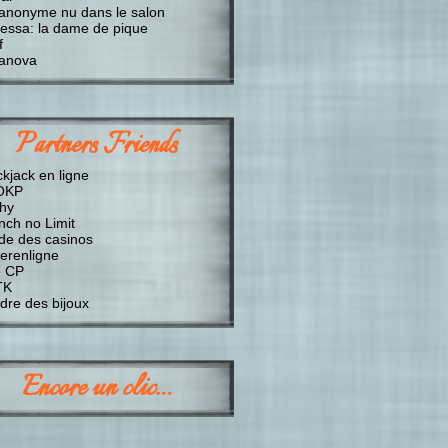
anonyme nu dans le salon
essa: la dame de pique
f
anova
Partners Friends
ckjack en ligne
OKP
chy
nch no Limit
de des casinos
erenligne
 CP
TK
dre des bijoux
Encore un clic…