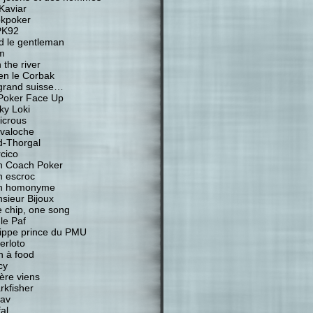
Kaviar
kpoker
PK92
d le gentleman
m
 the river
ien le Corbak
grand suisse…
Poker Face Up
ky Loki
icrous
valoche
-Thorgal
cico
 Coach Poker
 escroc
n homonyme
sieur Bijoux
 chip, one song
 le Paf
lippe prince du PMU
erloto
n à food
cy
ière viens
rkfisher
av
al