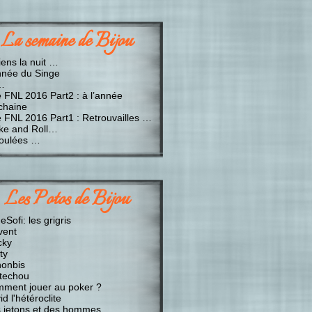
La semaine de Bijou
iens la nuit …
nnée du Singe
…
e FNL 2016 Part2 : à l’année
chaine
e FNL 2016 Part1 : Retrouvailles …
ke and Roll…
oulées …
Les Potos de Bijou
Sofi: les grigris
vent
cky
ty
onbis
techou
ment jouer au poker ?
d l'hétéroclite
 jetons et des hommes