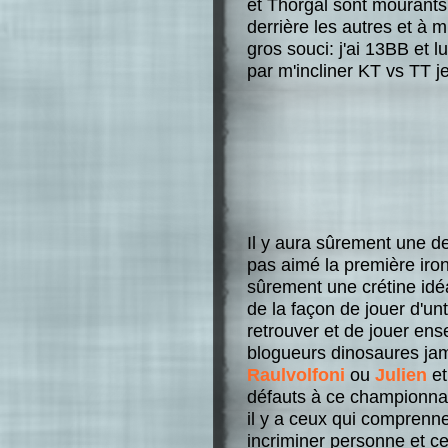
et Thorgal sont mourants 
derrière les autres et à 
gros souci: j'ai 13BB et lu
par m'incliner KT vs TT je
Il y aura sûrement une de
pas aimé la première iront
sûrement une crétine idéa
de la façon de jouer d'unte
retrouver et de jouer ens
blogueurs dinosaures j
Raulvolfoni
ou
Julien
et
défauts à ce championnat
il y a ceux qui comprenn
incriminer personne et c