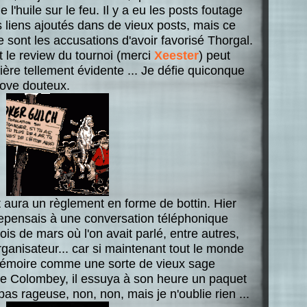
 l'huile sur le feu. Il y a eu les posts foutage
s liens ajoutés dans de vieux posts, mais ce
e sont les accusations d'avoir favorisé Thorgal.
t le review du tournoi (merci
Xeester
) peut
ère tellement évidente ... Je défie quiconque
oove douteux.
aura un règlement en forme de bottin. Hier
repensais à une conversation téléphonique
is de mars où l'on avait parlé, entre autres,
organisateur... car si maintenant tout le monde
mémoire comme une sorte de vieux sage
e Colombey, il essuya à son heure un paquet
 pas rageuse, non, non, mais je n'oublie rien ...