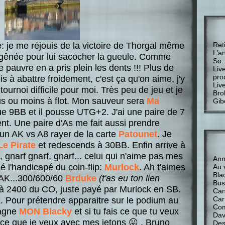
e: je me réjouis de la victoire de Thorgal même
Ret
L’a
s gênée pour lui sacocher la gueule. Comme
So
le pauvre en a pris plein les dents !!! Plus de
Liv
pro
s à abattre froidement, c'est ça qu'on aime, j'y
Liv
tournoi difficile pour moi. Très peu de jeu et je
Bro
us ou moins à flot. Mon sauveur sera
Ma
Gib
 que 9BB et il pousse UTG+2. J'ai une paire de 7
ent. Une paire d'As me fait aussi prendre
un AK vs A8 rayer de la carte
Patounet
. Je
Le Pirate
et redescends à 30BB. Enfin arrive à
s, gnarf gnarf, gnarf... celui qui n'aime pas mes
Anne
é l'handicapé du coin-flip:
Murlock
. Ah t'aimes
Au 
Bla
AK...300/600/60
Brduke
(t'as eu ton lien
Bus
à 2400 du CO, juste payé par Murlock en SB.
Can
Car
 Pour prétendre apparaitre sur le podium au
Com
gagne
MON Blacky
et si tu fais ce que tu veux
Davi
s ce que je veux avec mes jetons 😛 . Bruno
Des