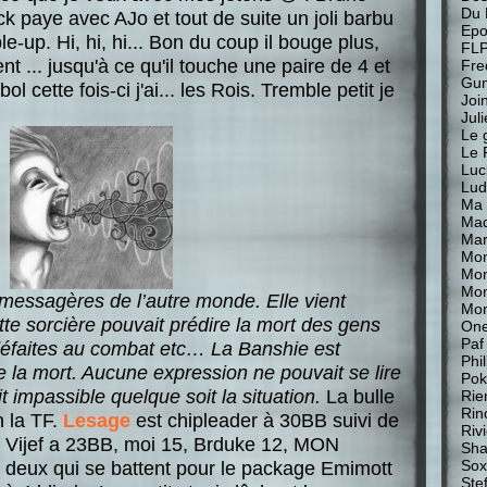
Du 
ck paye avec AJo et tout de suite un joli barbu
Epo
le-up. Hi, hi, hi... Bon du coup il bouge plus,
FL
t ... jusqu'à ce qu'il touche une paire de 4 et
Fre
Gu
 cette fois-ci j'ai... les Rois. Tremble petit je
Join
Jul
Le 
Le 
Luc
Lud
Ma 
Mad
Mar
Mon
Mon
Mo
messagères de l’autre monde. Elle vient
Mon
tte sorcière pouvait prédire la mort des gens
One
Paf
défaites au combat etc… La Banshie est
Phi
la mort. Aucune expression ne pouvait se lire
Pok
it impassible quelque soit la situation.
La bulle
Rie
Rin
in la TF.
Lesage
est chipleader à 30BB suivi de
Riv
, Vijef a 23BB, moi 15, Brduke 12, MON
Sha
Sox
s deux qui se battent pour le package Emimott
Stef