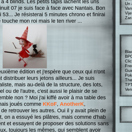
à 4 blinds. Les petits tapis lâchent les uns
Un 
minuit 07 je suis face à face avec Nantais. Bon
Van
Vije
i 53... Je résisterai 5 minutes chrono et finirai
Zar
 touche mon roi mais le ten river ...
Bla
BP
Cli
Fre
Gui
uxième édition et j'espère que ceux qui n'ont
Pok
 distribuer leurs jetons ailleurs... Je suis
The
liste, mais au-delà de la structure, des lots,
TP
Ven
l ou de l'autre, c'est aussi le plaisir de se
emble non ? Moi j'ai kiffé avoir à ma table des
amais joués comme
KKoF
,
AnotherK
,
 de retrouver les autres. Oui il y avait plein de
, on a essuyé les plâtres, mais comme d'hab
ent et essayent de proposer des solutions sans
eux, toujours les mêmes, qui semblent avoir