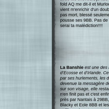
fold AQ me dit-il et Murlo
vient m'enrichir d'un doub
pas mort, blessé seulemen
pousse ses 9BB. Pas de bol
serai ta malédiction!!!!
La Banshie
est une des 
d’Ecosse et d’Irlande. Ce
par ses hurlements, les 
devenue la messagère de 
sur son visage, elle resta
n'en finit pas et c'est enf
près par Nantais à 29BB
Blacky et Eole 8BB et le