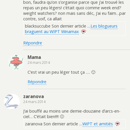
bon, faudra qu’on s’organise parce que j’ai trouvé les
repas un peu légers! c’était quoi comme week end?
weight watchers? non mais sans déc, j’ai eu faim…par
contre, soif, ca allait
blacksuccube Son dernier article …
Les blogueurs
braguent au WIPT Winamax
Répondre
Mama
24 mars 2014
C’est vrai un peu léger tout ça …. 🙂
Répondre
zaranova
24 mars 2014
J’ai bouffé au moins une demie-douzaine d’arcs-en-
ciel… C’était bien!!!! 🙂
zaranova Son dernier article …
WiPT et amitiés