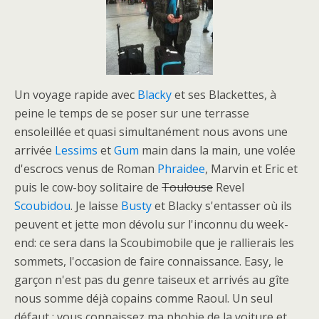
Un voyage rapide avec
Blacky
et ses Blackettes, à
peine le temps de se poser sur une terrasse
ensoleillée et quasi simultanément nous avons une
arrivée
Lessims
et
Gum
main dans la main, une volée
d'escrocs venus de Roman
Phraidee
, Marvin et Eric et
puis le cow-boy solitaire de
Toulouse
Revel
Scoubidou
. Je laisse
Busty
et Blacky s'entasser où ils
peuvent et jette mon dévolu sur l'inconnu du week-
end: ce sera dans la Scoubimobile que je rallierais les
sommets, l'occasion de faire connaissance. Easy, le
garçon n'est pas du genre taiseux et arrivés au gîte
nous somme déjà copains comme Raoul. Un seul
défaut : vous connaissez ma phobie de la voiture et