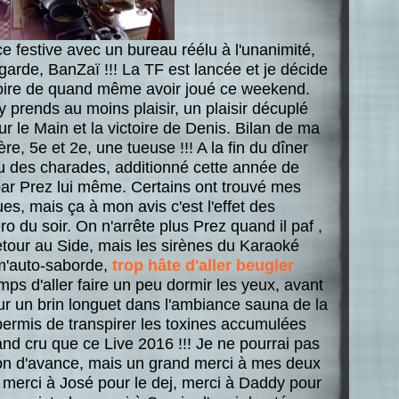
festive avec un bureau réélu à l'unanimité,
arde, BanZaï !!! La TF est lancée et je décide
stoire de quand même avoir joué ce weekend.
 prends au moins plaisir, un plaisir décuplé
ur le Main et la victoire de Denis. Bilan de ma
ère, 5e et 2e, une tueuse !!! A la fin du dîner
eu des charades, additionné cette année de
ar Prez lui même. Certains ont trouvé mes
s, mais ça à mon avis c'est l'effet des
o du soir. On n'arrête plus Prez quand il paf ,
tour au Side, mais les sirènes du Karaoké
 m'auto-saborde,
trop hâte d'aller beugler
temps d'aller faire un peu dormir les yeux, avant
ur un brin longuet dans l'ambiance sauna de la
permis de transpirer les toxines accumulées
nd cru que ce Live 2016 !!! Je ne pourrai pas
don d'avance, mais un grand merci à mes deux
 merci à José pour le dej, merci à Daddy pour