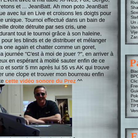
Riv
retons et ... JeanBatt. Ah mon poto JeanBatt
Sha
Sox
oue avec lui en Live et croisons les doigts pour
Stef
te unique. Tournoi effectué dans un bain de
Un 
lle droite détruite par ses cris, une
Van
Vije
durant tout le tournoi grâce à son haleine,
Zar
 pour les blinds et de distribuer et mélanger
à la one again et chatter comme un goret,
a journée "C'est à moi de jouer ?", en arriver à
P
ux en espérant à moitié sauter enfin de ce
sto et sortir 5 mn après lui 55 vs AK qui trouve
Bla
umer une clope et trouver mon bourreau enfin
BP
te
cette vidéo sonore du Prez
^^
Cli
Fre
Gui
Pok
The
TP
Ven
E