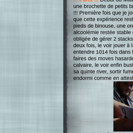
une brochette de petits b
!!! Première fois que je j
que cette expérience res
pieds de binouse, une orei
alcoolémie restée stable 
obligée de gérer 2 stacks
deux fois, le voir jouer 
entendre 1014 fois dans l
faires des moves hasarde
calvaire, le voir enfin bu
sa quinte river, sortir f
endormi comme en attes