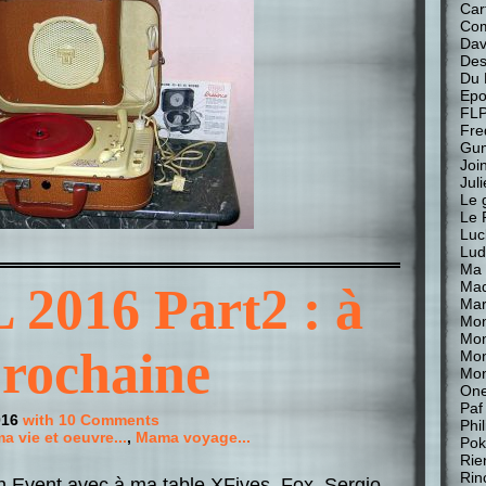
Car
Com
Davi
Des
Du 
Epo
FL
Fre
Gu
Join
Jul
Le 
Le 
Luc
Lud
Ma 
Mad
 2016 Part2 : à
Mar
Mon
Mon
prochaine
Mo
Mon
One
Paf
016
with 10 Comments
Phi
a vie et oeuvre...
,
Mama voyage...
Pok
Rie
Rin
 Event avec à ma table XFives, Fox, Sergio,