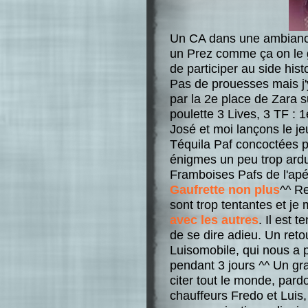
Un CA dans une ambiance 
un Prez comme ça on le g
de participer au side hi
Pas de prouesses mais j'y
par la 2e place de Zara s
poulette 3 Lives, 3 TF : 1
José et moi lançons le j
Téquila Paf concoctées p
énigmes un peu trop ardue
Framboises Pafs de l'apér
Gaufrette non plus
^^ Re
sont trop tentantes et je
avec les autres
. Il est 
de se dire adieu. Un reto
Luisomobile, qui nous a 
pendant 3 jours ^^ Un gra
citer tout le monde, par
chauffeurs Fredo et Luis,