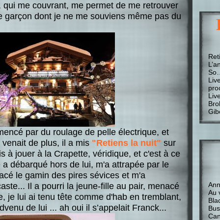
, qui me couvrant, me permet de me retrouver
e garçon dont je ne me souviens même pas du
Ret
L’a
So
Liv
pro
Liv
Bro
Gib
encé par du roulage de pelle électrique, et
enait de plus, il a mis
"Retiens la nuit"
sur
 à jouer à la Crapette, véridique, et c'est à ce
 débarqué hors de lui, m'a attrapée par le
cé le gamin des pires sévices et m'a
Anne
te... Il a pourri la jeune-fille au pair, menacé
Au 
e, je lui ai tenu tête comme d'hab en tremblant,
Bla
advenu de lui ... ah oui il s’appelait Franck...
Bus
Can