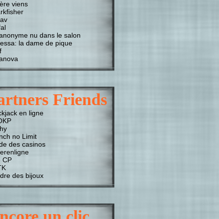
ière viens
rkfisher
av
al
anonyme nu dans le salon
essa: la dame de pique
f
anova
artners Friends
ckjack en ligne
OKP
chy
nch no Limit
de des casinos
erenligne
 CP
TK
dre des bijoux
ncore un clic…