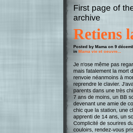
First page of t
archive
Retiens 
Posted by Mama on 9 décem
in
Mama vie et oeuvre...
Je n'ose même pas regard
mais fatalement la mort d
renvoie néanmoins à mon
reprendre le clavier. J'a
parents dans une très chi
7 ans de moins, un BB sœ
devenant une amie de cœu
chic que la station, une 
apprenti de 14 ans, un so
Complicité de sourires du
couloirs, rendez-vous pri