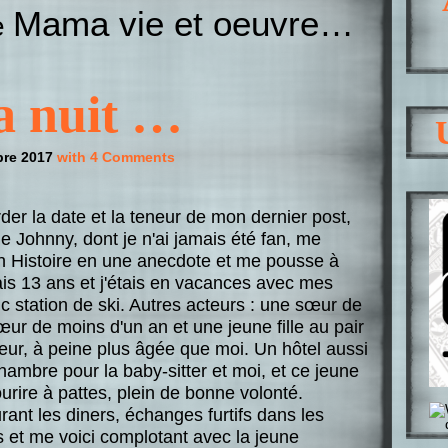
Mama vie et oeuvre…
he
la nuit …
bre 2017
with 4 Comments
er la date et la teneur de mon dernier post,
e Johnny, dont je n'ai jamais été fan, me
 Histoire en une anecdote et me pousse à
vais 13 ans et j'étais en vacances avec mes
c station de ski. Autres acteurs : une sœur de
ur de moins d'un an et une jeune fille au pair
r, à peine plus âgée que moi. Un hôtel aussi
chambre pour la baby-sitter et moi, et ce jeune
urire à pattes, plein de bonne volonté.
rant les diners, échanges furtifs dans les
s et me voici complotant avec la jeune