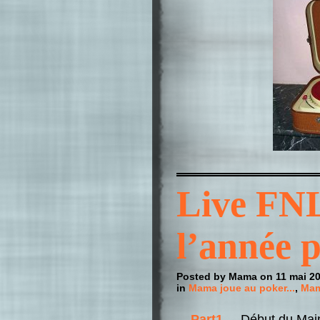
Live FNL
l’année 
Posted by Mama on 11 mai 2
in
Mama joue au poker...
,
Mam
... Part1 ...
Début du Main