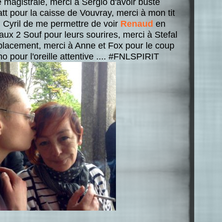
e magistrale, merci à Sergio d'avoir busté
t pour la caisse de Vouvray, merci à mon tit
ci Cyril de me permettre de voir
Renaud
en
aux 2 Souf pour leurs sourires, merci à Stefal
déplacement, merci à Anne et Fox pour le coup
pour l'oreille attentive .... #FNLSPIRIT