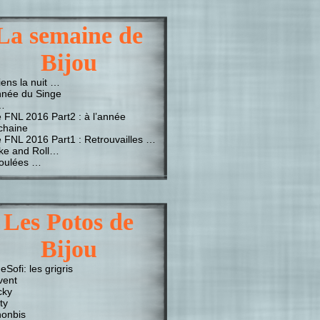
La semaine de
Bijou
iens la nuit …
nnée du Singe
…
e FNL 2016 Part2 : à l’année
chaine
e FNL 2016 Part1 : Retrouvailles …
ke and Roll…
oulées …
Les Potos de
Bijou
Sofi: les grigris
vent
cky
ty
onbis