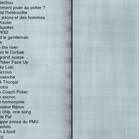
techou
ment jouer au poker ?
d l'hétéroclite
 jetons et des hommes
Kaviar
kpoker
PK92
d le gentleman
m
 the river
ien le Corbak
grand suisse…
Poker Face Up
ky Loki
icrous
valoche
-Thorgal
cico
 Coach Poker
 escroc
n homonyme
sieur Bijoux
 chip, one song
 le Paf
lippe prince du PMU
erloto
n à food
cy