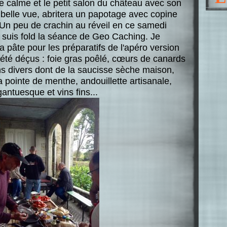
e calme et le petit salon du château avec son
 belle vue, abritera un papotage avec copine
 Un peu de crachin au réveil en ce samedi
je suis fold la séance de Geo Caching. Je
a pâte pour les préparatifs de l'apéro version
été déçus : foie gras poêlé, cœurs de canards
ns divers dont de la saucisse sèche maison,
 la pointe de menthe, andouillette artisanale,
antuesque et vins fins...