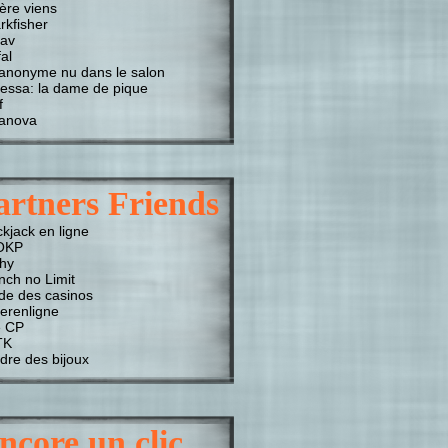
ière viens
rkfisher
av
al
anonyme nu dans le salon
essa: la dame de pique
f
anova
artners Friends
ckjack en ligne
OKP
chy
nch no Limit
de des casinos
erenligne
 CP
TK
dre des bijoux
ncore un clic…