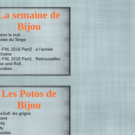
La semaine de
Bijou
iens la nuit …
nnée du Singe
…
e FNL 2016 Part2 : à l’année
chaine
e FNL 2016 Part1 : Retrouvailles …
ke and Roll…
oulées …
Les Potos de
Bijou
Sofi: les grigris
vent
cky
ty
onbis