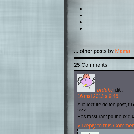
... other posts by
Mama
25 Comments
brduke
dit :
16 mai 2013 à 9:46
A la lecture de ton post, t
???
Pas rassurant pour eux q
» Reply to this Commen