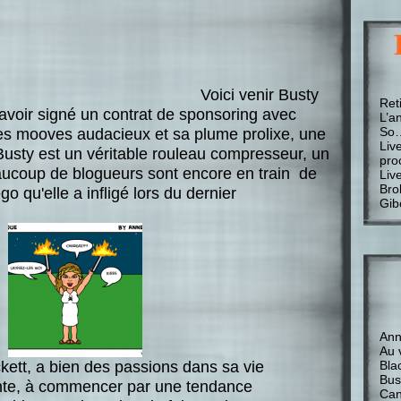
Voici venir Busty
Ret
avoir signé un contrat de sponsoring avec
L’a
So
es mooves audacieux et sa plume prolixe, une
Liv
usty est un véritable rouleau compresseur, un
pro
eaucoup de blogueurs sont encore en train de
Liv
Bro
go qu'elle a infligé lors du dernier
Gib
Anne
Au 
kett, a bien des passions dans sa vie
Bla
Bus
nte, à commencer par une tendance
Can