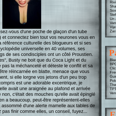
Riv
Sha
Sox
Stef
Un 
Van
Vije
ez-vous d'une poche de glaçon d'un tube
Zar
c) et connectez bien tout vos neurones vous en
a référence culturelle des blogueurs et si ses
cyclopédie universelle en 40 volumes, ses
P
gs de ses condisciples ont un côté Proustien.
ires", Busty ne boit que du Coca Light et du
Bla
BP
 pas la méchanceté et déteste le conflit et sa
Cli
'être réincarnée en blatte, menace que vous
Fre
Gui
ent, si elle lorgne vos jetons d'un peu trop
Pok
compris est une adorable excentrique, je
The
le avait une araignée au plafond et arrivée
TP
Ven
e non, c'était des mouches qu'elle avait épinglé
y en a beaucoup, peut-être représentent-elles
a assommé d'une alerte mamelle aux tables de
 pas finir comme elles, un conseil, fuyez...
E