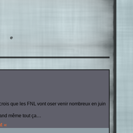
u crois que les FNL vont oser venir nombreux en juin
uand même tout ça…
t «