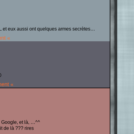
NL et eux aussi ont quelques armes secrètes…
ent «

ment «
r Google, et là, …^^
t de là ??? rires