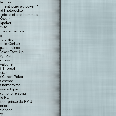
techou
ment jouer au poker ?
d l'hétéroclite
 jetons et des hommes
Kaviar
kpoker
PK92
d le gentleman
m
 the river
ien le Corbak
grand suisse…
Poker Face Up
ky Loki
icrous
valoche
-Thorgal
cico
 Coach Poker
 escroc
n homonyme
sieur Bijoux
 chip, one song
 le Paf
lippe prince du PMU
erloto
n à food
cy