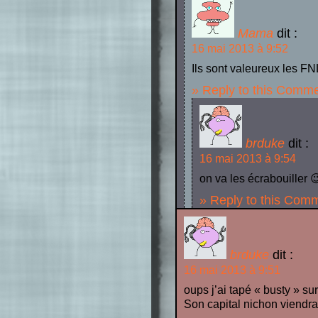
Mama
dit :
16 mai 2013 à 9:52
Ils sont valeureux les F
» Reply to this Comm
brduke
dit :
16 mai 2013 à 9:54
on va les écrabouiller 
» Reply to this Com
brduke
dit :
16 mai 2013 à 9:51
oups j’ai tapé « busty » su
Son capital nichon viendrai