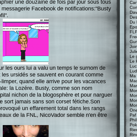
phier une douzaine de fois par jour sous tous
Car
Com
re messagerie Facebook de notifications:"Busty
Davi
il".
Des
Du 
Epo
FL
Fre
Gu
Join
Jul
Le 
Le 
Luc
 les ours lui a valu un temps le surnom de
Lud
 et les ursidés se sauvent en courant comme
Ma 
limper, quand elle arrive pour les vacances
Mad
Mar
tale: la Lozére. Busty, comme son nom
Mon
capital nichon de la blogosphère et pour narguer
Mon
Mo
e sort jamais sans son corset fétiche.Son
Mon
provoqué un effarement total dans les rangs
One
eaux de la FNL, NicoVador semble n'en être
Paf
Phi
Pok
Rie
Rin