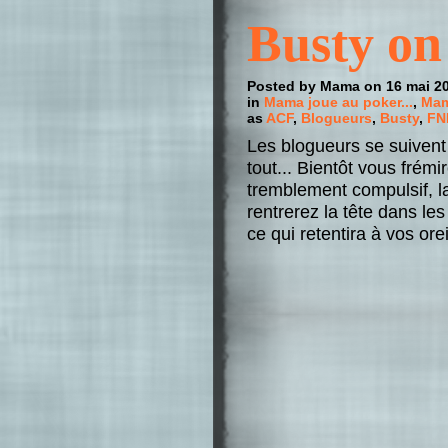
Busty on
Posted by Mama on 16 mai 2
in
Mama joue au poker...
,
Mam
as
ACF
,
Blogueurs
,
Busty
,
FN
Les blogueurs se suivent
tout... Bientôt vous frémi
tremblement compulsif, la
rentrerez la tête dans le
ce qui retentira à vos ore