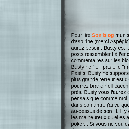
Pour lire
Son blog
muniss
d'aspirine (merci Aspégi
aurez besoin. Busty est l
posts ressemblent à l'en
commentaires sur les blo
Busty ne "lol" pas elle "r
Pastis, Busty ne supporte
plus grande terreur est d
pourrez brandir efficacem
près. Busty vous l'aurez 
pensais que comme moi el
dans son antre j'ai vu qu
au-dessus de son lit. Il 
les malheureux qu'elles 
poker... Si vous ne voulez