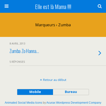
Elle est là Mama !!!!
Marqueurs › Zumba
8 AVRIL 2013
Zumba Zo Hanna…
5 RÉPONSES
Retour au début
Mobile
Bureau
Animated Social Media Icons
by
Acurax Wordpress Development Company