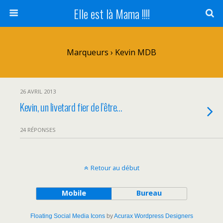
Elle est là Mama !!!!
Marqueurs › Kevin MDB
26 AVRIL 2013
Kevin, un livetard fier de l’être…
24 RÉPONSES
Retour au début
Mobile
Bureau
Floating Social Media Icons
by
Acurax Wordpress Designers