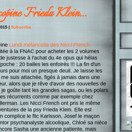
opine Frieda Klein…
015 |
Subscribe
peine
Lundi mélancolie des Nicci French
pitée à la FNAC pour acheter les 2 volumes
é de justesse à l'achat du 4e opus qui hélas
oche : 20 balles les enfoirés !!! La fin d'un
jours pour moi un presque deuil. Je laisse les
me suis attachée, figés à jamais dans une
teur, alors que je rêve d'avoir des nouvelles de
i je goûte tant les grandes sagas, ou les polars
ges récurrents comme par exemple chez
lerman. Les Nicci French ont pris le même
ventures de la psy Frieda Klein. Elle est
n complice le flic Karlsson, Josef le maçon
ntor psychanalyste alcoolique, Chloé sa nièce
 encore Sasha une ancienne patiente, mais