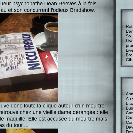
tueur psychopathe Dean Reeves à la fois
eau et son concurrent l'odieux Bradshow.
Ret
L’a
So
Liv
pro
Liv
Bro
Gib
Anne
Au 
Bla
uve donc toute la clique autour d'un meurtre
Bus
retrouvé chez une vieille dame dérangée : elle
Can
Car
 et le maquille. Elle est accusée du meurtre mais
Com
as du tout ...
Davi
Des