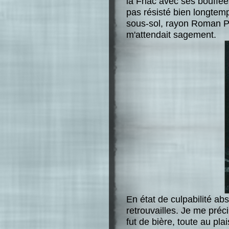
la Fnac avec ses bouffées 
pas résisté bien longtem
sous-sol, rayon Roman Poli
m'attendait sagement.
En état de culpabilité ab
retrouvailles. Je me pré
fut de bière, toute au pla