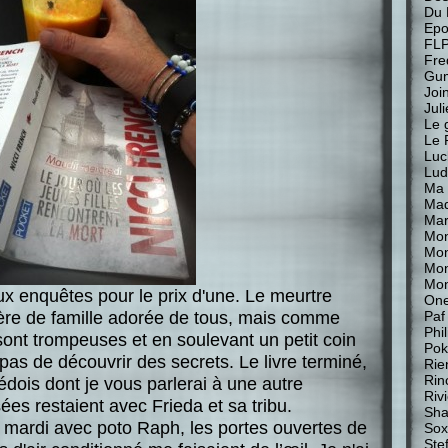
Du 
Epo
FL
Fre
Gu
Join
Jul
Le 
Le 
Luc
Lud
Ma 
Mad
Mar
Mon
Mon
Mo
Mon
ux enquêtes pour le prix d'une. Le meurtre
One
ère de famille adorée de tous, mais comme
Paf
Phi
ont trompeuses et en soulevant un petit coin
Pok
t pas de découvrir des secrets. Le livre terminé,
Rie
Rin
dois dont je vous parlerai à une autre
Riv
es restaient avec Frieda et sa tribu.
Sha
mardi avec poto Raph, les portes ouvertes de
Sox
Stef