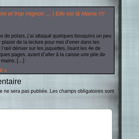
re et trop mignon … | Elle est là Mama !!!!
ie de polars, j’ai attaqué quelques bouquins un peu
 plaisir de la lecture pour moi d’errer dans les
l’œil dériver sur les jaquettes, lisant les 4e de
lques pages, avant d’aller à la caisse une pile de
mains. […]
t «
ntaire
e ne sera pas publiée.
Les champs obligatoires sont