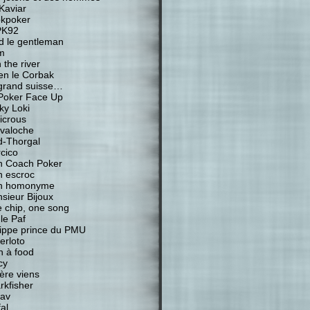
Kaviar
kpoker
PK92
d le gentleman
m
 the river
ien le Corbak
grand suisse…
Poker Face Up
ky Loki
icrous
valoche
-Thorgal
cico
 Coach Poker
 escroc
n homonyme
sieur Bijoux
 chip, one song
 le Paf
lippe prince du PMU
erloto
n à food
cy
ière viens
rkfisher
av
al