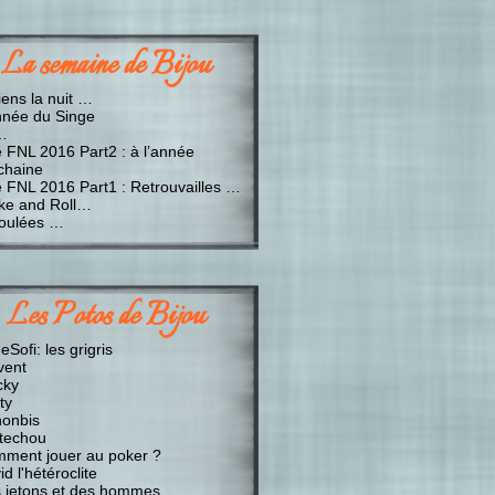
La semaine de Bijou
iens la nuit …
nnée du Singe
…
e FNL 2016 Part2 : à l’année
chaine
e FNL 2016 Part1 : Retrouvailles …
ke and Roll…
oulées …
Les Potos de Bijou
Sofi: les grigris
vent
cky
ty
onbis
techou
ment jouer au poker ?
d l'hétéroclite
 jetons et des hommes