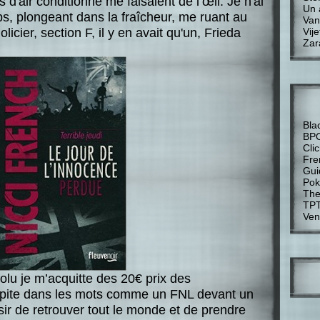
d'air conditionné me faisaient de l’œil. Je n'ai
Un 
ps, plongeant dans la fraîcheur, me ruant au
Van
cier, section F, il y en avait qu'un, Frieda
Vije
Zar
Bla
BP
Cli
Fre
Gui
Pok
The
TP
Ven
solu je m’acquitte des 20€ prix des
cipite dans les mots comme un FNL devant un
isir de retrouver tout le monde et de prendre