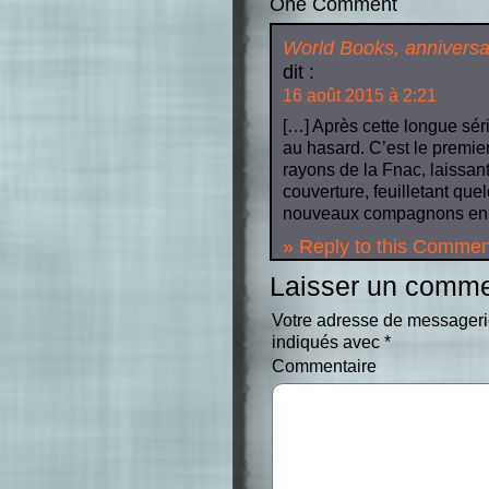
One Comment
World Books, anniversai
dit :
16 août 2015 à 2:21
[…] Après cette longue sér
au hasard. C’est le premier
rayons de la Fnac, laissant 
couverture, feuilletant que
nouveaux compagnons en 
» Reply to this Commen
Laisser un comme
Votre adresse de messageri
indiqués avec
*
Commentaire