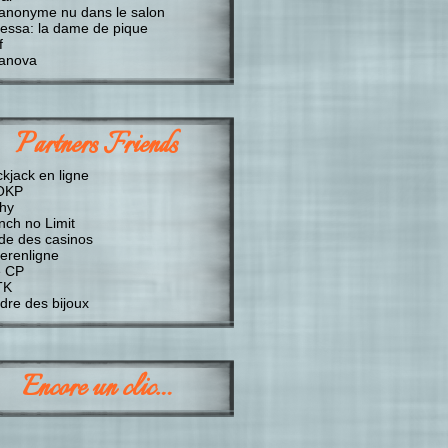
anonyme nu dans le salon
essa: la dame de pique
f
anova
Partners Friends
ckjack en ligne
OKP
chy
nch no Limit
de des casinos
erenligne
 CP
TK
dre des bijoux
Encore un clic…