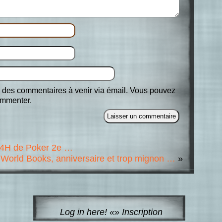
 des commentaires à venir via émail. Vous pouvez
mmenter.
 24H de Poker 2e …
World Books, anniversaire et trop mignon …
»
Log in here!
«»
Inscription