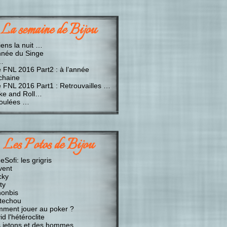
La semaine de Bijou
iens la nuit …
nnée du Singe
…
e FNL 2016 Part2 : à l’année
chaine
e FNL 2016 Part1 : Retrouvailles …
ke and Roll…
oulées …
Les Potos de Bijou
Sofi: les grigris
vent
cky
ty
onbis
techou
ment jouer au poker ?
d l'hétéroclite
 jetons et des hommes