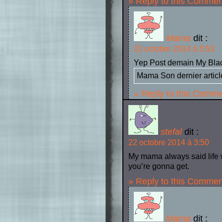
» Reply to this Commen
Mama
dit :
22 octobre 2014 à 5:53
Yep Post demain My Bla
Mama Son dernier artic
» Reply to this Comm
stefal
dit :
22 octobre 2014 à 3:50
My mama always said life 
you’re gonna get.
» Reply to this Commen
Mama
dit :