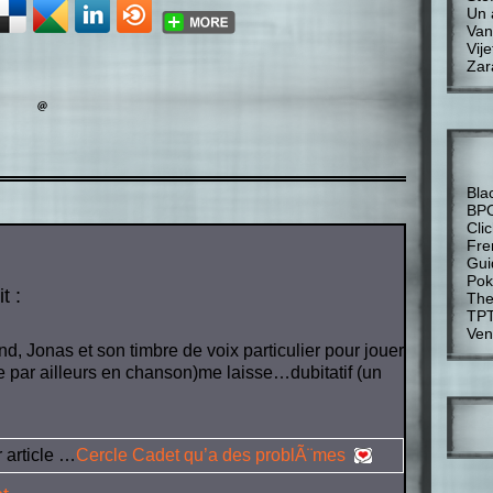
Un 
Van
Vije
Zar
Bla
BP
Cli
Fre
Gui
Pok
it :
The
TP
Ven
nd, Jonas et son timbre de voix particulier pour jouer
e par ailleurs en chanson)me laisse…dubitatif (un
 article …
Cercle Cadet qu’a des problÃ¨mes