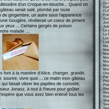
Du 
 pâtissière d'un Croque-en-bouche... Quand on
Epo
e gâteau serait salé, plombé par toute
FL
in de gingembre, un autre sous l'apparence
Fre
Gu
une Gougère, révèlerait un coeur de piment
Join
aux yeux ... Certains gorgés de poison
Jul
Le 
dre malade ....
Le 
Luc
Lud
Ma 
Mad
Mar
Mon
Mon
Mo
Mon
s font à la manière d'Alice, changer, grandir,
One
Paf
r, sourire, vivre quoi ... ce matin mon gâteau
Phi
 qui faisait vibrer les papilles de curiosité,
Pok
sieur Jonasz, à tout à l'heure pour goûter
Rie
Rin
j'espère que vous avez bien enlevé tous les
Riv
Sha
Sox
Stef