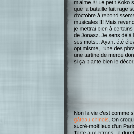
m'aime !!! Le petit Koko se
que la bataille fait rage
d'octobre à rebondissemen
musicales !!! Mais reveno
je mettrai bien à certains
de Jonasz. Je sens déjà 
ses mots... Ayant été éle
optimisme, l'une des phra
une tartine de merde dont
si ça plante bien le déco
Non la vie c'est comme si
gâteau chinois
. On croque
sucré-moëlleux d'un Paris
Tarte aux citrons, la dur