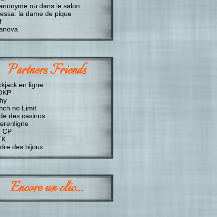
anonyme nu dans le salon
essa: la dame de pique
f
anova
Partners Friends
ckjack en ligne
OKP
chy
nch no Limit
de des casinos
erenligne
 CP
TK
dre des bijoux
Encore un clic…