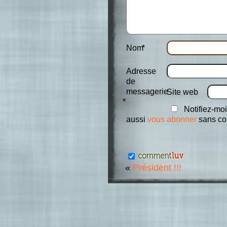
Nom
*
Adresse
de
messagerie
Site web
*
Notifiez-moi
aussi
vous abonner
sans co
«
Président !!!