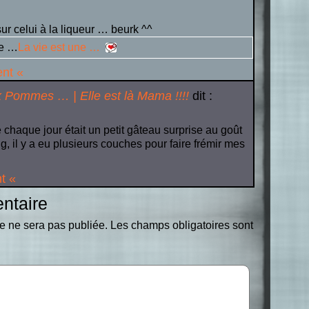
sur celui à la liqueur … beurk ^^
le …
La vie est une …
ent «
x Pommes … | Elle est là Mama !!!!
dit :
 chaque jour était un petit gâteau surprise au goût
, il y a eu plusieurs couches pour faire frémir mes
t «
ntaire
e ne sera pas publiée.
Les champs obligatoires sont