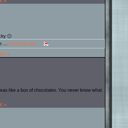
t «
cky 🙂
le …
La vie est une …
ent «
was like a box of chocolates. You never know what
t «