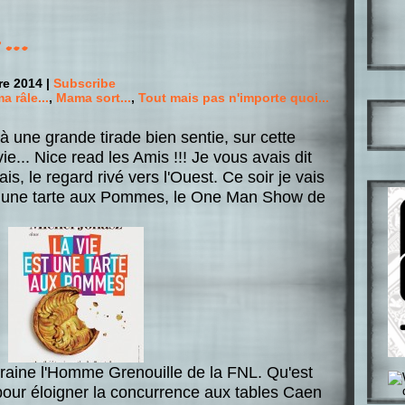
e …
e 2014 |
Subscribe
 râle...
,
Mama sort...
,
Tout mais pas n'importe quoi...
à une grande tirade bien sentie, sur cette
e... Nice read les Amis !!! Je vous avais dit
is, le regard rivé vers l'Ouest. Ce soir je vais
st une tarte aux Pommes, le One Man Show de
y traine l'Homme Grenouille de la FNL. Qu'est
e pour éloigner la concurrence aux tables Caen