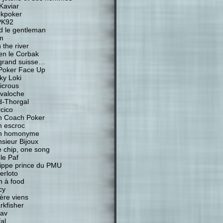
Kaviar
kpoker
PK92
d le gentleman
m
 the river
ien le Corbak
grand suisse…
Poker Face Up
ky Loki
icrous
valoche
-Thorgal
cico
 Coach Poker
 escroc
n homonyme
sieur Bijoux
 chip, one song
 le Paf
lippe prince du PMU
erloto
n à food
cy
ière viens
rkfisher
av
al