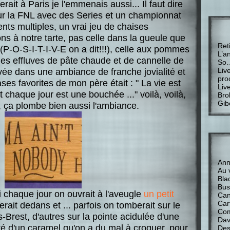
rait à Paris je l'emmenais aussi... Il faut dire
 sur la FNL avec des Series et un championnat
ts multiples, un vrai jeu de chaises
ns à notre tarte, pas celle dans la gueule que
Ret
 (P-O-S-I-T-I-V-E on a dit!!!), celle aux pommes
L’a
les effluves de pâte chaude et de cannelle de
So
Liv
vée dans une ambiance de franche jovialité et
pro
ses favorites de mon père était : " La vie est
Liv
 chaque jour est une bouchée ..." voilà, voilà,
Bro
Gib
r, ça plombe bien aussi l'ambiance.
Anne
Au 
Bla
Bus
 chaque jour on ouvrait à l'aveugle
un petit
Can
Car
rait dedans et ... parfois on tomberait sur le
Com
-Brest, d'autres sur la pointe acidulée d'une
Davi
eté d'un caramel qu'on a du mal à croquer, pour
Des