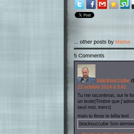
... other posts by
Mama
5 Comments
blacksuccube
d
22 octobre 2014 à 3:41
Tu me raconteras, sur le fo
un texte(Timbre que j’ador
seul mot, merci)
mais tu feras le bêta test
blacksuccube Son dernier