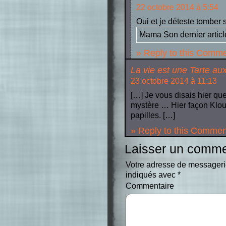
22 octobre 2014 à 5:54
Oui et je déteste tomber 
Mama Son dernier artic
» Reply to this Comm
La vie est une Tarte au
23 octobre 2014 à 11:13
[…] Je vous disais hier que
mystère … Hier façon Kloug
papilles. […]
» Reply to this Commen
Laisser un comme
Votre adresse de messageri
indiqués avec
*
Commentaire