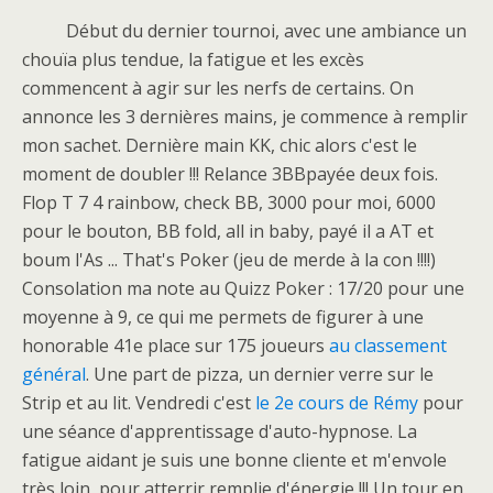
Début du dernier tournoi, avec une ambiance un
chouïa plus tendue, la fatigue et les excès
commencent à agir sur les nerfs de certains. On
annonce les 3 dernières mains, je commence à remplir
mon sachet. Dernière main KK, chic alors c'est le
moment de doubler !!! Relance 3BBpayée deux fois.
Flop T 7 4 rainbow, check BB, 3000 pour moi, 6000
pour le bouton, BB fold, all in baby, payé il a AT et
boum l'As ... That's Poker (jeu de merde à la con !!!!)
Consolation ma note au Quizz Poker : 17/20 pour une
moyenne à 9, ce qui me permets de figurer à une
honorable 41e place sur 175 joueurs
au classement
général
. Une part de pizza, un dernier verre sur le
Strip et au lit. Vendredi c'est
le 2e cours de Rémy
pour
une séance d'apprentissage d'auto-hypnose. La
fatigue aidant je suis une bonne cliente et m'envole
très loin, pour atterrir remplie d'énergie !!! Un tour en