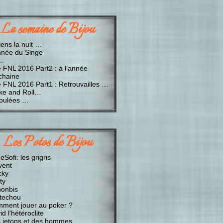
La semaine de Bijou
iens la nuit …
nnée du Singe
…
e FNL 2016 Part2 : à l’année
chaine
e FNL 2016 Part1 : Retrouvailles …
ke and Roll…
oulées …
Les Potos de Bijou
Sofi: les grigris
vent
cky
ty
onbis
techou
ment jouer au poker ?
d l'hétéroclite
 jetons et des hommes