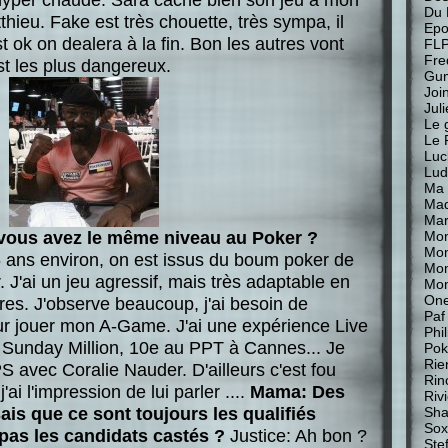
Du 
tthieu. Fake est très chouette, très sympa, il
Epo
 est ok on dealera à la fin. Bon les autres vont
FL
Fre
st les plus dangereux.
Gu
Join
Jul
Le 
Le 
Luc
Lud
Ma 
Mad
Mar
vous avez le même niveau au Poker ?
Mon
Mon
6 ans environ, on est issus du boum poker de
Mo
 J'ai un jeu agressif, mais très adaptable en
Mon
One
res. J'observe beaucoup, j'ai besoin de
Paf
r jouer mon A-Game. J'ai une expérience Live
Phi
e Sunday Million, 10e au PPT à Cannes... Je
Pok
Rie
S avec Coralie Nauder. D'ailleurs c'est fou
Rin
ai l'impression de lui parler ....
Mama: Des
Riv
ais que ce sont toujours les qualifiés
Sha
Sox
 pas les candidats castés ?
Justice: Ah bon ?
Stef