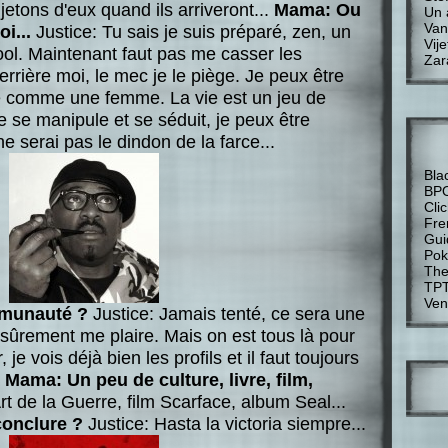
jetons d'eux quand ils arriveront...
Mama: Ou
Un 
Van
oi...
Justice: Tu sais je suis préparé, zen, un
Vije
ool. Maintenant faut pas me casser les
Zar
errière moi, le mec je le piège. Je peux être
e comme une femme. La vie est un jeu de
e se manipule et se séduit, je peux être
 ne serai pas le dindon de la farce...
Bla
BP
Cli
Fre
Gui
Pok
The
TP
Ven
mmunauté ?
Justice: Jamais tenté, ce sera une
sûrement me plaire. Mais on est tous là pour
 je vois déjà bien les profils et il faut toujours
.
Mama: Un peu de culture, livre, film,
Art de la Guerre, film Scarface, album Seal...
conclure ?
Justice: Hasta la victoria siempre...