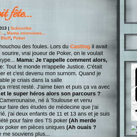
it fête…
013 |
Subscribe
...
,
Mama interviews...
Bluff
,
Poker
 chouchou des foules. Lors du
Casting
il avait
, sourire, vrai joueur de Poker, on le voulait
kype...
Mama: Je t'appelle comment alors,
e: Tout le monde m'appelle Justice. C'était
ker et c'est devenu mon surnom. Quand je
ble je criais dans la salle
 et ça m'est resté. J'aime bien et puis ça va avec
et le super héros alors son parcours ?
ne Camerounaise, né à Toulouse et venu
our faire des études de médecine que j'ai
é, j'ai deux enfants de 11 et 13 ans et je suis
iété pour faire des TS poker
(Ah merde
oux poker en pièces uniques
(Ah ouais ?
 me souviens plus...