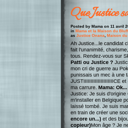
Que Justice so
Posted by Mama on 11 avril 2
in
Mama et la Maison du Bluff
as
Justice Onana
,
Maison du 
Ah Justice...le candidat
fait l'unanimité, charisme
tous. Rendez-vous sur S
Patti ou Justice ?
Justic
mon cri de guerre au Po
punissais un mec à une ta
JUSTIIIIIIIIIIIIIIIIIIIIICE
ma carrure.
Mama: Ok... 
Justice: Je suis d'origi
m'installer en Belgique p
laissé tombé. Je suis mari
en train de créer une soc
encore un...)
et des bij
copieur)
Mon âge ? Je ne