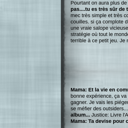
Pourtant on aura plus de 
pas....tu es très sûr de t
mec très simple et très c
couilles. si ça complote d
une vraie salope vicieus
stratégie où tout le mond
terrible à ce petit jeu. Je
Mama: Et la vie en co
bonne expérience, ça va 
gagner. Je vais les piéger,
se méfier des outsiders..
album...
Justice: Livre l'
Mama: Ta devise pour 