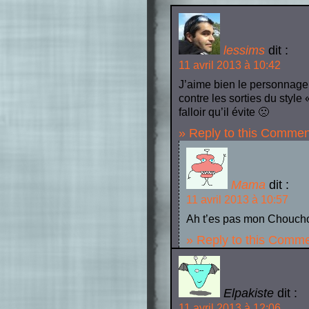
lessims
dit :
11 avril 2013 à 10:42
J’aime bien le personnage,
contre les sorties du styl
falloir qu’il évite 🙁
» Reply to this Commen
Mama
dit :
11 avril 2013 à 10:57
Ah t’es pas mon Choucho
» Reply to this Comm
Elpakiste
dit :
11 avril 2013 à 12:06