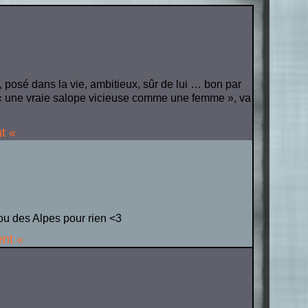
 posé dans la vie, ambitieux, sûr de lui … bon par
e « une vraie salope vicieuse comme une femme », va
t «
u des Alpes pour rien <3
ent «