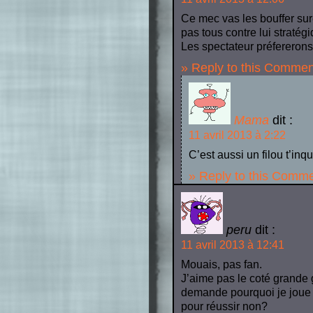
Ce mec vas les bouffer sur
pas tous contre lui stratég
Les spectateur préfererons 
» Reply to this Commen
Mama
dit :
11 avril 2013 à 2:22
C’est aussi un filou t’in
» Reply to this Comm
peru
dit :
11 avril 2013 à 12:41
Mouais, pas fan.
J’aime pas le coté grande 
demande pourquoi je joue a
pour réussir non?