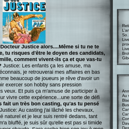
Ret
L’a
So
Liv
pro
 Docteur Justice alors....Même si tu ne te
Liv
, tu risques d'être le doyen des candidats,
Bro
Gib
amille, comment vivent-ils ça et que vas-tu
?
Justice: Les enfants ça les amuse, ma
éconnais, je retrouverai mes affaires en bas
mme beaucoup de joueurs je rêve d'avoir un
ir exercer son hobby sans pression
es veux. Et puis ça m'amuse de participer à
Anne
Au 
our vivre cette expérience...une sorte de défi
Bla
 fait un très bon casting, qu'as tu pensé
Bus
Justice: Au casting j'ai lâché les chevaux,
Can
Car
été naturel et je leur suis rentré dedans, tant
Com
m'a bluffé, je suis sûr qu'elle est pas si timide
Davi
Des
 hyper chaude. Sara cache bien son jeu à mon