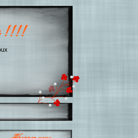
 !!!!
oux