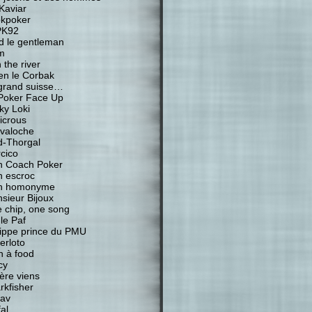
Kaviar
kpoker
PK92
d le gentleman
m
 the river
ien le Corbak
grand suisse…
Poker Face Up
ky Loki
icrous
valoche
-Thorgal
cico
 Coach Poker
 escroc
n homonyme
sieur Bijoux
 chip, one song
 le Paf
lippe prince du PMU
erloto
n à food
cy
ière viens
rkfisher
av
al