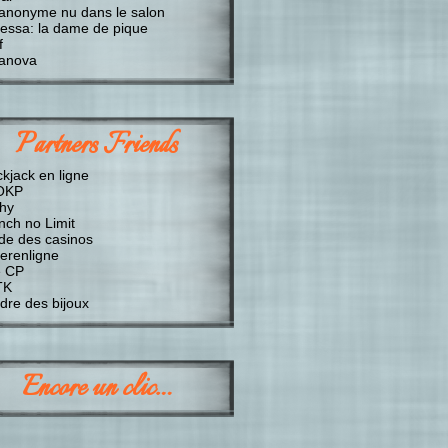
anonyme nu dans le salon
essa: la dame de pique
f
anova
Partners Friends
ckjack en ligne
OKP
chy
nch no Limit
de des casinos
erenligne
 CP
TK
dre des bijoux
Encore un clic…