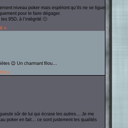
ement niveau poker mais espéront qu’ils ne se ligue
iquement pour le faire dégager.
les 95D, à l’intégrité 🙁
t «
quiètes 😉 Un charmant filou…
ent «
gueule sûr de lui qui écrase les autres… Je me
u poker en fait… ce sont justement les qualités