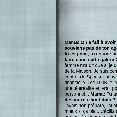
Mama: On a faillit avoir
souviens pas de ton âge
tu es posé, tu as une f
faire dans cette galère 
femme m'a dit que si je d
de la Maison. Je suis co
contrat de Sponso: pouvo
financière. Les 100K je l
une téléréalité en vrai, p
personnel...
Mama: Tu as
des autres candidats ?
j'avais rien préparé, j'ai 
mieux si ça plait. Cécilia 
que ça. Jo Hanna a l'air