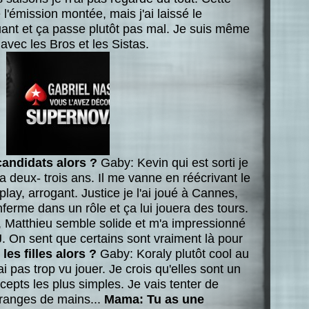
l'émission montée, mais j'ai laissé le
ant et ça passe plutôt pas mal. Je suis même
 avec les Bros et les Sistas.
candidats alors ?
Gaby: Kevin qui est sorti je
y a deux- trois ans. Il me vanne en réécrivant le
lay, arrogant. Justice je l'ai joué à Cannes,
nferme dans un rôle et ça lui jouera des tours.
, Matthieu semble solide et m'a impressionné
JJ. On sent que certains sont vraiment là pour
es filles alors ?
Gaby: Koraly plutôt cool au
ai pas trop vu jouer. Je crois qu'elles sont un
epts les plus simples. Je vais tenter de
s ranges de mains...
Mama: Tu as une