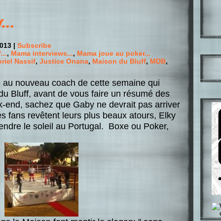
y…
013 |
Subscribe
...
,
Mama interviews...
,
Mama joue au poker...
riel Nassif
,
Justice Onana
,
Maison du Bluff
,
MDB
,
le au nouveau coach de cette semaine qui
u Bluff, avant de vous faire un résumé des
end, sachez que Gaby ne devrait pas arriver
s fans revêtent leurs plus beaux atours, Elky
endre le soleil au Portugal. Boxe ou Poker,