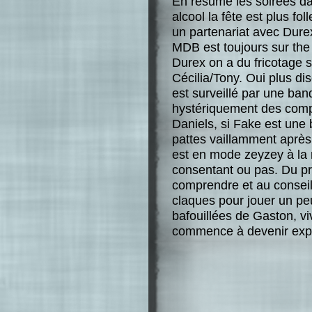
En résumé les soirées dan
alcool la fête est plus fol
un partenariat avec Durex 
MDB est toujours sur the 
Durex on a du fricotage 
Cécilia/Tony. Oui plus di
est surveillé par une ba
hystériquement des compt
Daniels, si Fake est une 
pattes vaillamment après d
est en mode zeyzey à la m
consentant ou pas. Du pr
comprendre et au conseil 
claques pour jouer un pe
bafouillées de Gaston, v
commence à devenir expl