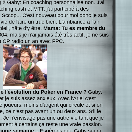
g ?
Gaby: En coaching personnalisé non. J'ai
ching cash et MTT, j'ai participé à des
Sccop... C'est nouveau pour moi donc je suis
vie de faire un truc bien. L'ambiance a l'air
oleil, hâte d'y être.
Mama: Tu es membre du
, mais je n'ai jamais été très actif, je ne suis
mé CP radio un an avec FPC.
 l'évolution du Poker en France ?
Gaby:
t je suis assez anxieux. Avec l'Arjel c'est
 joueurs, moins d'argent qui circule et si on
e, ce n'est pas avant un ou deux ans. S'il le
ger. Je n'envisage pas une autre vie tant que je
ement à certains ça reste une vraie passion.
onne semaine...
Espérons que Gaby saura