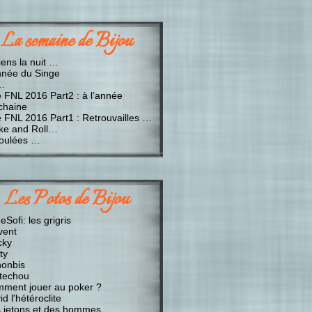
La semaine de Bijou
iens la nuit …
nnée du Singe
…
e FNL 2016 Part2 : à l’année
chaine
e FNL 2016 Part1 : Retrouvailles …
ke and Roll…
oulées …
Les Potos de Bijou
Sofi: les grigris
vent
cky
ty
onbis
techou
ment jouer au poker ?
d l'hétéroclite
 jetons et des hommes