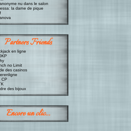
anonyme nu dans le salon
essa: la dame de pique
f
anova
Partners Friends
ckjack en ligne
OKP
chy
nch no Limit
de des casinos
erenligne
 CP
TK
dre des bijoux
Encore un clic…