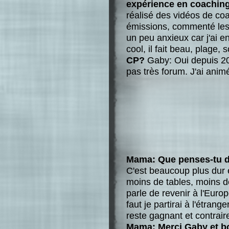
expérience en coachin
réalisé des vidéos de coa
émissions, commenté les 
un peu anxieux car j'ai en
cool, il fait beau, plage, s
CP?
Gaby: Oui depuis 2004
pas très forum. J'ai ani
Mama: Que penses-tu de
C'est beaucoup plus dur e
moins de tables, moins de
parle de revenir à l'Europ
faut je partirai à l'étran
reste gagnant et contrair
Mama: Merci Gaby et b