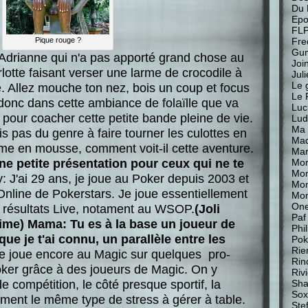
Du 
Epo
FL
Fre
Pique rouge ?
Gu
Adrianne qui n'a pas apporté grand chose au
Join
otte faisant verser une larme de crocodile à
Jul
Le 
e. Allez mouche ton nez, bois un coup et focus
Le 
st donc dans cette ambiance de folaïlle que va
Luc
pour coacher cette petite bande pleine de vie.
Lud
Ma 
 pas du genre à faire tourner les culottes en
Mad
me en mousse, comment voit-il cette aventure.
Mar
 petite présentation pour ceux qui ne te
Mon
Mon
 J'ai 29 ans, je joue au Poker depuis 2003 et
Mo
 Online de Pokerstars. Je joue essentiellement
Mon
One
es résultats Live, notament au WSOP.
(
Joli
Paf
ime)
Mama: Tu es à la base un joueur de
Phi
ue je t'ai connu, un parallèle entre les
Pok
Rie
e joue encore au Magic sur quelques pro-
Rin
oker grâce à des joueurs de Magic. On y
Riv
e compétition, le côté presque sportif, la
Sha
Sox
ment le même type de stress à gérer à table.
Stef