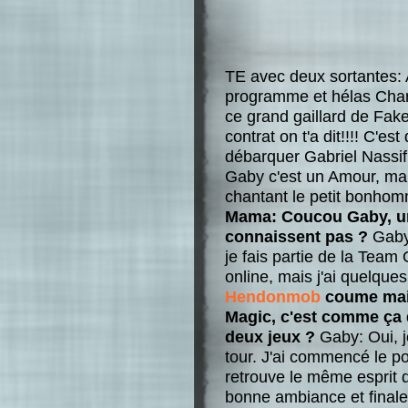
TE avec deux sortantes: 
programme et hélas Charl
ce grand gaillard de Fak
contrat on t'a dit!!!! C'e
débarquer Gabriel Nassif 
Gaby c'est un Amour, mais
chantant le petit bonhom
Mama: Coucou Gaby, une
connaissent pas ?
Gaby:
je fais partie de la Team
online, mais j'ai quelqu
Hendonmob
coume ma
Magic, c'est comme ça q
deux jeux ?
Gaby: Oui, j
tour. J'ai commencé le p
retrouve le même esprit d
bonne ambiance et finale