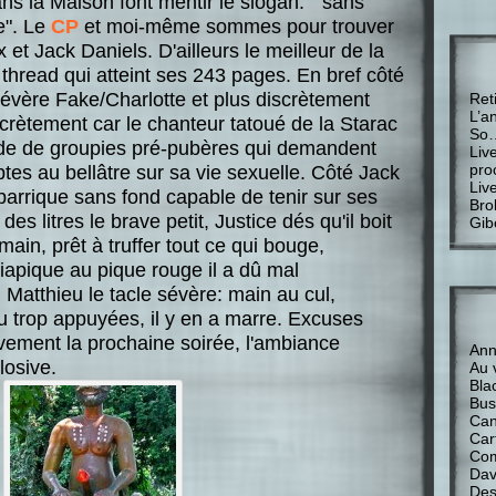
s la Maison font mentir le slogan: " sans
le". Le
CP
et moi-même sommes pour trouver
et Jack Daniels. D'ailleurs le meilleur de la
thread qui atteint ses 243 pages. En bref côté
sévère Fake/Charlotte et plus discrètement
Ret
L’a
scrètement car le chanteur tatoué de la Starac
So
nde de groupies pré-pubères qui demandent
Liv
pro
es au bellâtre sur sa vie sexuelle. Côté Jack
Liv
barrique sans fond capable de tenir sur ses
Bro
es litres le brave petit, Justice dés qu'il boit
Gib
ain, prêt à truffer tout ce qui bouge,
iapique au pique rouge il a dû mal
Matthieu le tacle sévère: main au cul,
u trop appuyées, il y en a marre. Excuses
ivement la prochaine soirée, l'ambiance
Anne
osive.
Au 
Bla
Bus
Can
Car
Com
Davi
Des