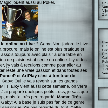
Magic jouent aussi au Poker.
Un 
Van
Vije
Zar
Bla
le online au Live ?
Gaby: Non j'adore le Live
BP
a procure, mais le online est plus pratique et
Cli
Fre
'assois toujours avec plaisir à une table en
Gui
tion de plaisir est absente du online. Il y a des
Pok
uer, j'y vais à reculons comme pour aller au
The
TP
oker reste une vraie passion et dans toutes ses
Ven
onceP et ArtPlay c'est à ton tour de
.
Gaby: Oui je vais revenir sur les grands
 MTT. Elky vient aussi cette semaine, on verra
 J'ai préparé quelques petits trucs, je sais que
op, mais j'ai très peu regardé.
Mama: Très
Gaby: A la base je suis pas fan de ce genre
saisons je n'ai pas regardé du tout. Cette