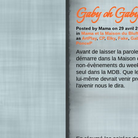
Gaby oh Gab
Posted by Mama on 29 avril 2
in
Mama et la Maison du Bluff
as
ArtPlay
,
CP
,
Elky
,
Fake
,
Gab
PonceP
Avant de laisser la paro
démarre dans la Maison d
non-évènements du week-
seul dans la MDB. Que le
lui-même devrait venir pr
l'avenir nous le dira.