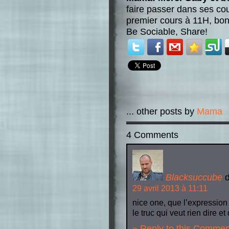
faire passer dans ses cou
premier cours à 11H, bo
Be Sociable, Share!
... other posts by
Mama
4 Comments
Blacksuccube
d
29 avril 2013 à 11:11
nice one, que l’expression 
le truc qui veut rien dire e
» Reply to this Commen