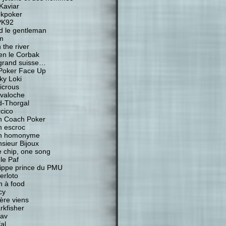
Kaviar
kpoker
PK92
d le gentleman
m
 the river
ien le Corbak
grand suisse…
Poker Face Up
ky Loki
icrous
valoche
-Thorgal
cico
 Coach Poker
 escroc
n homonyme
sieur Bijoux
 chip, one song
 le Paf
lippe prince du PMU
erloto
n à food
cy
ière viens
rkfisher
av
al