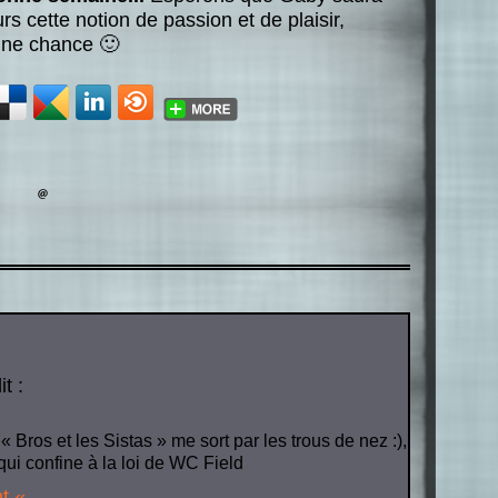
rs cette notion de passion et de plaisir,
nne chance 🙂
it :
« Bros et les Sistas » me sort par les trous de nez :),
t qui confine à la loi de WC Field
t «