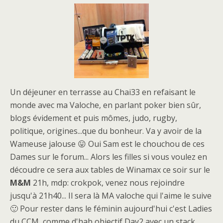
Un déjeuner en terrasse au Chai33 en refaisant le
monde avec ma Valoche, en parlant poker bien sûr,
blogs évidement et puis mômes, judo, rugby,
politique, origines...que du bonheur. Va y avoir de la
Wameuse jalouse 😛 Oui Sam est le chouchou de ces
Dames sur le forum... Alors les filles si vous voulez en
découdre ce sera aux tables de Winamax ce soir sur le
M&M
21h, mdp: crokpok, venez nous rejoindre
jusqu'à 21h40... Il sera là MA valoche qui l'aime le suive
🙂 Pour rester dans le féminin aujourd'hui c'est Ladies
du CCM, comme d'hab objectif Day2 avec un stack