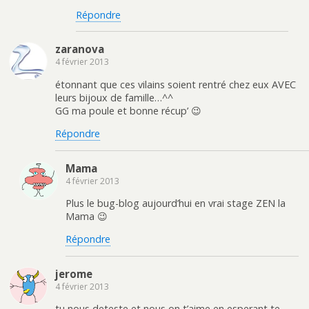
Répondre
zaranova
4 février 2013
étonnant que ces vilains soient rentré chez eux AVEC
leurs bijoux de famille…^^
GG ma poule et bonne récup’ 😉
Répondre
Mama
4 février 2013
Plus le bug-blog aujourd’hui en vrai stage ZEN la
Mama 😉
Répondre
jerome
4 février 2013
tu nous deteste et nous on t’aime en esperant te