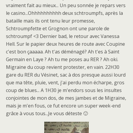
vraiment fait au mieux... Un peu sonnée je repars vers
le casino...Ohhhhhhhhhh deux schtroumpfs, après la
bataille mais ils ont tenu leur promesse,
Schtroumpfette et Grognon ont une parole de
schtroumpf <3 Dernier bad, le retour avec Vanessa
Hell. Sur le papier deux heures de route avec Coupine
c'est bon çaaaaa. Ah t'as déménagé? Ah t'es à Saint
Germain en Laye ? Ah tu me poses au RER ? Ah oki.
Migraine du coup revient protester, en vain. 22H30
gare du RER du Vésinet, sac à dos presque aussi lourd
que ma tête, pluie, vent, j'ai perdu mon écharpe, gros
coup de blues... A 1H30 je m'endors sous les insultes
conjointes de mon dos, de mes jambes et de Migraine,
mais je m'en fous, ce fut encore un super week-end
grâce à vous tous...Je vous déteste 🙂