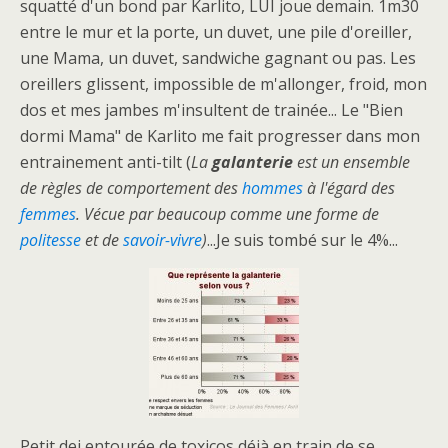
squatté d'un bond par Karlito, LUI joue demain. 1m30
entre le mur et la porte, un duvet, une pile d'oreiller,
une Mama, un duvet, sandwiche gagnant ou pas. Les
oreillers glissent, impossible de m'allonger, froid, mon
dos et mes jambes m'insultent de trainée... Le "Bien
dormi Mama" de Karlito me fait progresser dans mon
entrainement anti-tilt (
La
galanterie
est un ensemble
de règles de comportement des
hommes
à l'égard des
femmes
. Vécue par beaucoup comme une forme de
politesse
et de
savoir-vivre
)
...Je suis tombé sur le 4%...
Petit dej entourée de toxicos déjà en train de se