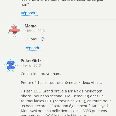
non?
Répondre
Mama
4 février 2013
Ou pas… 🙂
Répondre
PokerGirlz
4 février 2013
Cool billet ! bravo mama
Petite dédicace tout de même aux deux vilains:
« Flash LOL: Grand bravo à Mr Alexis Morlet (en
photo) pour son second ITM (3eme/79) dans un
tournoi ladies EPT (5eme/86 en 2011), en route pour
un beau record ! Félicitation également à Mr Seyed
Moussavi pour sa belle 4eme place ! VGG pour vos
horreurs, on a frôlé le ridicule ! Merci. »