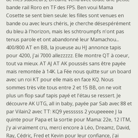
bande rail Roro en TF des FPS. Ben voui Mama
Cosette se sent bien seule: les filles sont venues en
bande ou avec leurs chéris, je cherche désespérément
du bleu à l'horizon, mais les schtroumpfs n'ont pas
tenus parole et ont abandonné leur Mamachou...
400/800 AT en BB, la joueuse au HJ annonce tapis
pour 4200, j'ai 7000 allezzzzz. Elle montre QT à coeur,
tout va mieux. AT AJ AT AK poussés sans être payée
mais remontée à 14K. La Fée nous quitte sur un board
avec un roi KT pour elle mais en face KQ. Nous
sommes très vite tous entre 2 et 15 BB, on ne voit
plus un flop sauf tapis payé et l'étau se ressert. Je
découvre AK UTG, all in baby, payée par Sab avec 88 et
par Vilain2 avec TT: KQ9 yessssss 2 youpeeeee J la
quinte pour Papa et la sortie pour Mama: 22e, 12 ITM,
j'y ai vraiment cru, merci encore à Léo, Dreamz, David,
Ray, Cédric, Fred et Kevin pour leur confiance, j'ai