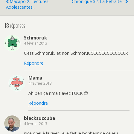
Macapo 2: Lectures
Chronique 32: La Retraite...
Adolescentes...
18 réponses
Schmoruk
4 février 2013
C’est Schmoruk, et non SchmoruCCCCCCCCCCCCCCk
Répondre
Mama
4 février 2013
Ah ben ça rimait avec FUCK 😉
Répondre
blacksuccube
4 février 2013
nice one! à la river…elle fait le bonheur de ce jeu,