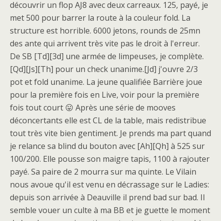
découvrir un flop AJ8 avec deux carreaux. 125, payé, je
met 500 pour barrer la route à la couleur fold. La
structure est horrible. 6000 jetons, rounds de 25mn
des ante qui arrivent très vite pas le droit à l'erreur.
De SB [Td][3d] une armée de limpeuses, je complète.
[Qd][Js][Th] pour un check unanime.[Jd] j'ouvre 2/3
pot et fold unanime. La jeune qualifiée Barrière joue
pour la première fois en Live, voir pour la première
fois tout court 😛 Après une série de mooves
déconcertants elle est CL de la table, mais redistribue
tout très vite bien gentiment. Je prends ma part quand
je relance sa blind du bouton avec [Ah][Qh] à 525 sur
100/200. Elle pousse son maigre tapis, 1100 à rajouter
payé. Sa paire de 2 mourra sur ma quinte. Le Vilain
nous avoue qu'il est venu en décrassage sur le Ladies:
depuis son arrivée à Deauville il prend bad sur bad. Il
semble vouer un culte à ma BB et je guette le moment