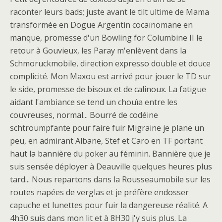
raconter leurs bads; juste avant le tilt ultime de Mama
transformée en Dogue Argentin cocaïnomane en
manque, promesse d'un Bowling for Columbine II le
retour à Gouvieux, les Paray m'enlèvent dans la
Schmoruckmobile, direction expresso double et douce
complicité. Mon Maxou est arrivé pour jouer le TD sur
le side, promesse de bisoux et de calinoux. La fatigue
aidant l'ambiance se tend un chouïa entre les
couvreuses, normal... Bourré de codéine
schtroumpfante pour faire fuir Migraine je plane un
peu, en admirant Albane, Stef et Caro en TF portant
haut la bannière du poker au féminin. Bannière que je
suis sensée déployer à Deauville quelques heures plus
tard... Nous repartons dans la Rousseaumobile sur les
routes napées de verglas et je préfère endosser
capuche et lunettes pour fuir la dangereuse réalité. A
4h30 suis dans mon lit et à 8H30 j'y suis plus. La