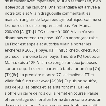
de le calmer avec impatience, tout en restant zen, bien
isolée sous ma capuche. Une hollandaise est arrivée à
notre table et Vilain draguouille commentant les
mains en anglais de façon peu sympathique, comme si
les autres filles ne comprenaient pas. Zen Mama.
200/400 [As][Ts] UTG relance à 1000. Vilain n'a soit
disant pas entendu et pose 1000 en annonçant raise.
Le Floor est appelé et autorise Vilain à porter les
enchères à 2000 je paye. [Js][Th][8c] check, check. [6d]
je check il annonce tapis, payé. Il montre KQ tout pour
Mama, suis à 12K. Vilain se venge sur deux joueuses
sur un coup... Les trois partent à tapis sur un flop [7h]
[Tc][8c]. La première montre 77, la deuxième TT et
Vilain fait flush river avec [Ac][6c]. Et puis on souffre,
pas de jeu, les blinds et les ante font mal. La Fée
s'offre un carré de rois qui la remet en course. Pause
et remontage de moral en forme de rencontre avec un
de mes stackeurs, Dreamz venu avec toute une petite