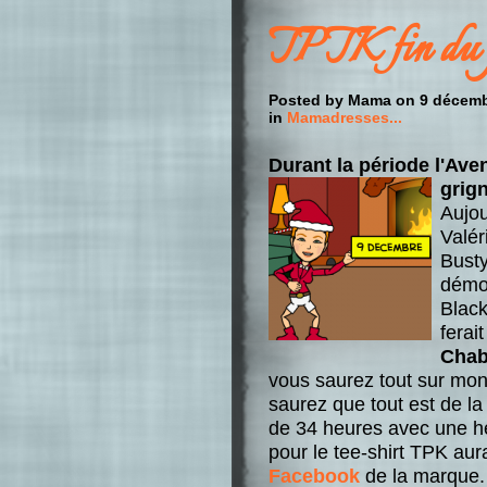
TPTK fin du
Posted by Mama on 9 décemb
in
Mamadresses...
Durant la période l'Ave
grig
Aujou
Valér
Busty
démo
Black
ferai
Chab
vous saurez tout sur mo
saurez que tout est de la 
de 34 heures avec une heu
pour le tee-shirt TPK aura
Facebook
de la marque.