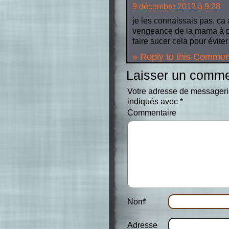
9 décembre 2012 à 9:28
je les connaissais pas, ca a
vengeance de la mama à plum
faire sucer cela pour évite
» Reply to this Commen
Laisser un comme
Votre adresse de messageri
indiqués avec
*
Commentaire
Nom
*
Adresse