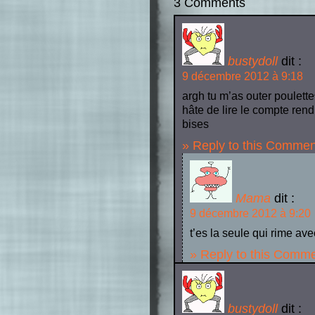
3 Comments
bustydoll
dit :
9 décembre 2012 à 9:18
argh tu m’as outer poulett
hâte de lire le compte ren
bises
» Reply to this Commen
Mama
dit :
9 décembre 2012 à 9:20
t’es la seule qui rime a
» Reply to this Comm
bustydoll
dit :