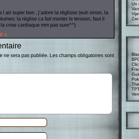
Un 
Van
 l air super bon , j’adore la réglisse (euh sinon, la
Vije
Zar
es: la réglise ca fait monter le tension, faut il
r la crise cardiaque mm pas sure^^)
t «
ntaire
Bla
e ne sera pas publiée.
Les champs obligatoires sont
BP
Cli
Fre
Gui
Pok
The
TP
Ven