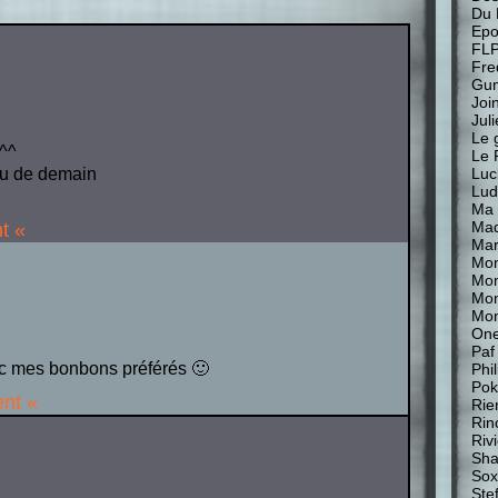
Du 
Epo
FL
Fre
Gu
Join
Jul
Le 
e^^
Le 
Luc
du de demain
Lud
Ma 
Mad
t «
Mar
Mon
Mon
Mo
Mon
One
Paf
vec mes bonbons préférés 🙂
Phi
Pok
ent «
Rie
Rin
Riv
Sha
Sox
Stef