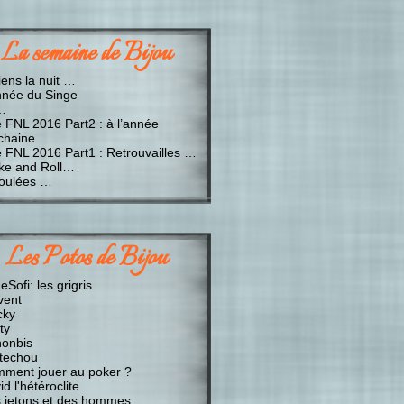
La semaine de Bijou
iens la nuit …
nnée du Singe
…
e FNL 2016 Part2 : à l’année
chaine
e FNL 2016 Part1 : Retrouvailles …
ke and Roll…
oulées …
Les Potos de Bijou
Sofi: les grigris
vent
cky
ty
onbis
techou
ment jouer au poker ?
d l'hétéroclite
 jetons et des hommes