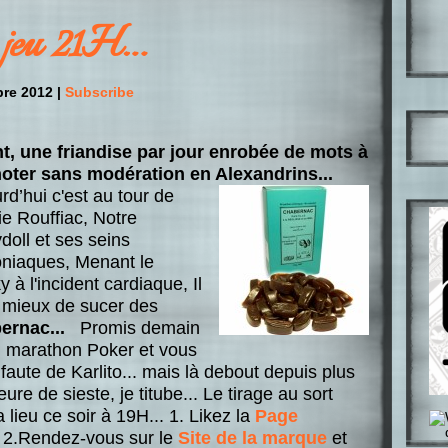
 jeu 21H…
re 2012 |
Subscribe
nt, une friandise par jour enrobée de mots à
noter sans modération en Alexandrins...
rd’hui c'est au tour de
ie Rouffiac, Notre
doll et ses seins
niaques, Menant le
y à l'incident cardiaque, Il
t mieux de sucer des
ernac...
Promis demain
n marathon Poker et vous
faute de Karlito... mais là debout depuis plus
re de sieste, je titube... Le tirage au sort
 lieu ce soir à 19H... 1. Likez la
Page
 2.Rendez-vous sur le
Site de la marque
et