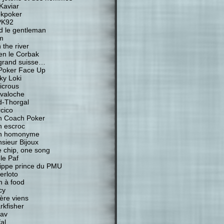
Kaviar
kpoker
PK92
d le gentleman
m
 the river
ien le Corbak
grand suisse…
Poker Face Up
ky Loki
icrous
valoche
-Thorgal
cico
 Coach Poker
 escroc
n homonyme
sieur Bijoux
 chip, one song
 le Paf
lippe prince du PMU
erloto
n à food
cy
ière viens
rkfisher
av
al