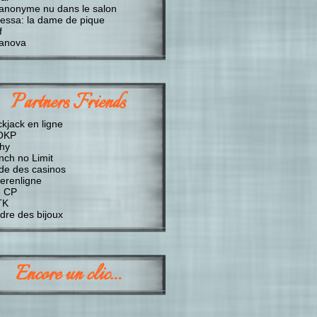
anonyme nu dans le salon
essa: la dame de pique
f
anova
Partners Friends
ckjack en ligne
OKP
chy
nch no Limit
de des casinos
erenligne
 CP
TK
dre des bijoux
Encore un clic…