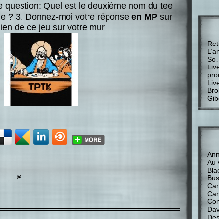
te question: Quel est le deuxième nom du tee
e ? 3. Donnez-moi votre réponse
en MP
sur
ien de ce jeu sur votre mur
Ret
L’a
So
Liv
pro
Liv
Bro
Gib
Anne
Au 
Bla
Bus
Can
Car
Com
Davi
Des