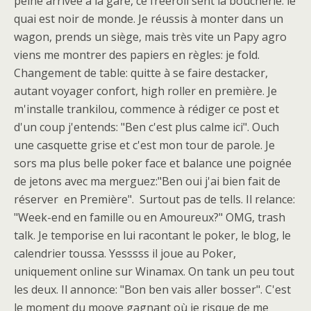
peine arrivée à la gare, ce freeroll sent la boucherie: le
quai est noir de monde. Je réussis à monter dans un
wagon, prends un siège, mais très vite un Papy agro
viens me montrer des papiers en règles: je fold.
Changement de table: quitte à se faire destacker,
autant voyager confort, high roller en première. Je
m'installe trankilou, commence à rédiger ce post et
d'un coup j'entends: "Ben c'est plus calme ici". Ouch
une casquette grise et c'est mon tour de parole. Je
sors ma plus belle poker face et balance une poignée
de jetons avec ma merguez:"Ben oui j'ai bien fait de
réserver en Première". Surtout pas de tells. Il relance:
"Week-end en famille ou en Amoureux?" OMG, trash
talk. Je temporise en lui racontant le poker, le blog, le
calendrier toussa. Yesssss il joue au Poker,
uniquement online sur Winamax. On tank un peu tout
les deux. Il annonce: "Bon ben vais aller bosser". C'est
le moment du moove gagnant où je risque de me