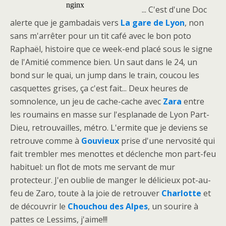
... C'est d'une Doc
alerte que je gambadais vers
La gare de Lyon
, non
sans m'arrêter pour un tit café avec le bon poto
Raphaël, histoire que ce week-end placé sous le signe
de l'Amitié commence bien. Un saut dans le 24, un
bond sur le quai, un jump dans le train, coucou les
casquettes grises, ça c'est fait... Deux heures de
somnolence, un jeu de cache-cache avec
Zara
entre
les roumains en masse sur l'esplanade de Lyon Part-
Dieu, retrouvailles, métro. L'ermite que je deviens se
retrouve comme à
Gouvieux
prise d'une nervosité qui
fait trembler mes menottes et déclenche mon part-feu
habituel: un flot de mots me servant de mur
protecteur. J'en oublie de manger le délicieux pot-au-
feu de Zaro, toute à la joie de retrouver
Charlotte
et
de découvrir le
Chouchou des Alpes
, un sourire à
pattes ce Lessims, j'aime!!!