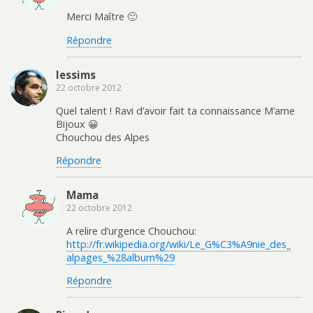
Merci Maître 🙂
Répondre
lessims
22 octobre 2012
Quel talent ! Ravi d’avoir fait ta connaissance M’ame
Bijoux 😀
Chouchou des Alpes
Répondre
Mama
22 octobre 2012
A relire d’urgence Chouchou:
http://fr.wikipedia.org/wiki/Le_G%C3%A9nie_des_
alpages_%28album%29
Répondre