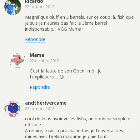
Ricardo
22 octobre 2012
Magnifique bluff en 3 barrels, sur ce coup là, fish que
je suis je n’aurais pas fait le 3ème barrel
indispensable… VGG Mama !
Répondre
Mama
22 octobre 2012
C’est la faute de son Open limp…je
t’expliquerai… 😉
Répondre
andtherivercame
22 octobre 2012
cool de vous avoir vu les fishs, un bonheur simple et
efficace.
A refaire, mais la prochaine fois je t’enverrai des
mines avec brelan madame je paie tout.