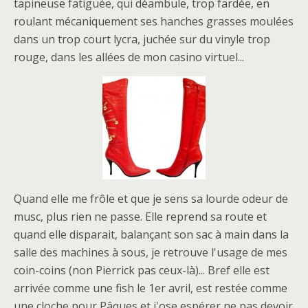
tapineuse fatiguée, qui déambule, trop fardée, en
roulant mécaniquement ses hanches grasses moulées
dans un trop court lycra, juchée sur du vinyle trop
rouge, dans les allées de mon casino virtuel...
Quand elle me frôle et que je sens sa lourde odeur de
musc, plus rien ne passe. Elle reprend sa route et
quand elle disparait, balançant son sac à main dans la
salle des machines à sous, je retrouve l'usage de mes
coin-coins (non Pierrick pas ceux-là)... Bref elle est
arrivée comme une fish le 1er avril, est restée comme
une cloche pour Pâques et j'ose espérer ne pas devoir