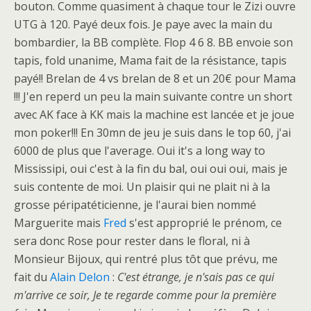
bouton. Comme quasiment à chaque tour le Zizi ouvre
UTG à 120. Payé deux fois. Je paye avec la main du
bombardier, la BB complète. Flop 4 6 8. BB envoie son
tapis, fold unanime, Mama fait de la résistance, tapis
payé!! Brelan de 4 vs brelan de 8 et un 20€ pour Mama
!!! J'en reperd un peu la main suivante contre un short
avec AK face à KK mais la machine est lancée et je joue
mon poker!!! En 30mn de jeu je suis dans le top 60, j'ai
6000 de plus que l'average. Oui it's a long way to
Mississipi, oui c'est à la fin du bal, oui oui oui, mais je
suis contente de moi. Un plaisir qui ne plait ni à la
grosse péripatéticienne, je l'aurai bien nommé
Marguerite mais
Fred
s'est approprié le prénom, ce
sera donc Rose pour rester dans le floral, ni à
Monsieur Bijoux, qui rentré plus tôt que prévu, me
fait du
Alain Delon
:
C'est étrange, je n'sais pas ce qui
m'arrive ce soir, Je te regarde comme pour la première