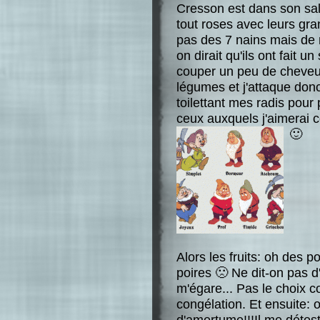
Cresson est dans son sal
tout roses avec leurs gr
pas des 7 nains mais de 
on dirait qu'ils ont fait un
couper un peu de cheveux 
légumes et j'attaque don
toilettant mes radis pour
ceux auxquels j'aimerai c
🙂
Alors les fruits: oh des p
poires 🙁 Ne dit-on pas d
m'égare... Pas le choix 
congélation. Et ensuite: 
d'amertume!!!Il me détest