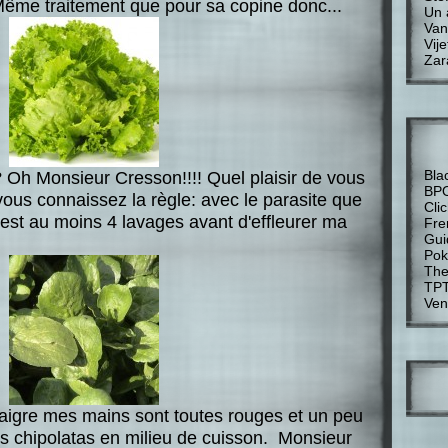
Même traitement que pour sa copine donc...
Un 
Van
Vije
Zar
Bla
 Oh Monsieur Cresson!!!! Quel plaisir de vous
BP
vous connaissez la règle: avec le parasite que
Cli
'est au moins 4 lavages avant d'effleurer ma
Fre
Gui
Pok
The
TP
Ven
inaigre mes mains sont toutes rouges et un peu
s chipolatas en milieu de cuisson. Monsieur