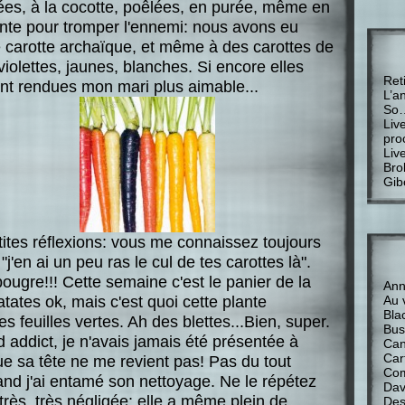
ées, à la cocotte, poêlées, en purée, même en
ante pour tromper l'ennemi: nous avons eu
e carotte archaïque, et même à des carottes de
 violettes, jaunes, blanches. Si encore elles
Ret
nt rendues mon mari plus aimable...
L’a
So
Liv
pro
Liv
Bro
Gib
etites réflexions: vous me connaissez toujours
"j'en ai un peu ras le cul de tes carottes là".
bougre!!! Cette semaine c'est le panier de la
Anne
atates ok, mais c'est quoi cette plante
Au 
Bla
feuilles vertes. Ah des blettes...Bien, super.
Bus
 addict, je n'avais jamais été présentée à
Can
Car
ue sa tête ne me revient pas! Pas du tout
Com
d j'ai entamé son nettoyage. Ne le répétez
Davi
rès, très négligée: elle a même plein de
Des