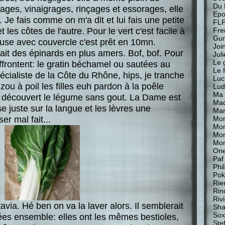
Du 
vages, vinaigrages, rinçages et essorages, elle
Epo
 Je fais comme on m'a dit et lui fais une petite
FL
t les côtes de l'autre. Pour le vert c'est facile à
Fre
Gu
euse avec couvercle c'est prêt en 10mn.
Join
rait des épinards en plus amers. Bof, bof. Pour
Jul
Le 
ffrontent: le gratin béchamel ou sautées au
Le 
écialiste de la Côte du Rhône, hips, je tranche
Luc
zou à poil les filles euh pardon à la poêle
Lud
Ma 
i découvert le légume sans gout. La Dame est
Mad
se juste sur la langue et les lèvres une
Mar
r mal fait...
Mon
Mon
Mo
Mon
One
Paf
Phi
Pok
Rie
Rin
Riv
avia. Hé ben on va la laver alors. Il semblerait
Sha
Sox
ées ensemble: elles ont les mêmes bestioles,
Stef