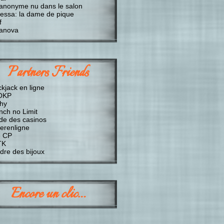
anonyme nu dans le salon
essa: la dame de pique
f
anova
Partners Friends
ckjack en ligne
OKP
chy
nch no Limit
de des casinos
erenligne
 CP
TK
dre des bijoux
Encore un clic…