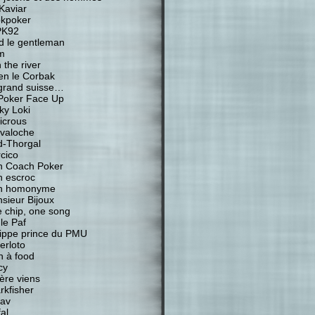
Kaviar
kpoker
PK92
d le gentleman
m
 the river
ien le Corbak
grand suisse…
Poker Face Up
ky Loki
icrous
valoche
-Thorgal
cico
 Coach Poker
 escroc
n homonyme
sieur Bijoux
 chip, one song
 le Paf
lippe prince du PMU
erloto
n à food
cy
ière viens
rkfisher
av
al