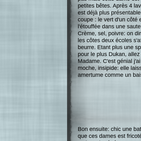
petites bêtes. Après 4 la
est déjà plus présentable.
coupe : le vert d'un côté e
l'étouffée dans une saut
Crème, sel, poivre: on di
les côtes deux écoles s'a
beurre. Etant plus une sp
pour le plus Dukan, allez 
Madame. C'est génial j'a
moche, insipide: elle lais
amertume comme un baise
Bon ensuite: chic une bat
que ces dames est fricot