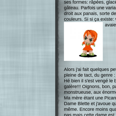
ses formes: râpées, glac
gâteau. Parfois une vari
droit aux panais, sorte d
couleurs. Si si ça existe:
avaie
Alors j'ai fait quelques p
pleine de tact, du genre : 
Hé bien il s'est vengé le 
galère!!! Oignons, bon, p
monstrueuse, aux énormes 
Ma mère étant une Picard
Dame Blette et j'avoue q
même. Encore moins quan
pas mais cette dame est t