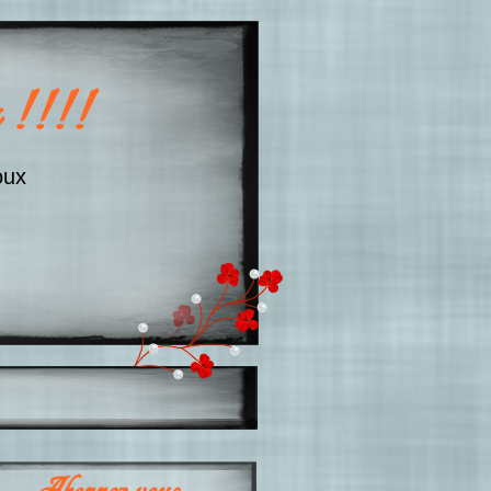
 !!!!
oux