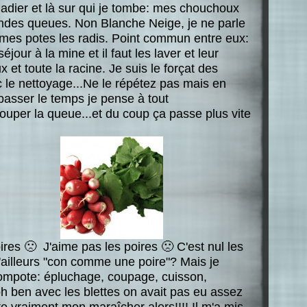
adier et là sur qui je tombe: mes chouchoux
andes queues. Non Blanche Neige, je ne parle
mes potes les radis. Point commun entre eux:
 séjour à la mine et il faut les laver et leur
et toute la racine. Je suis le forçat des
c le nettoyage...Ne le répétez pas mais en
 passer le temps je pense à tout
ouper la queue...et du coup ça passe plus vite
oires 🙁 J'aime pas les poires 🙁 C'est nul les
'ailleurs "con comme une poire"? Mais je
compote: épluchage, coupage, cuisson,
oh ben avec les blettes on avait pas eu assez
e vraiment mon maraîcher alors!!!! Il m'a mis