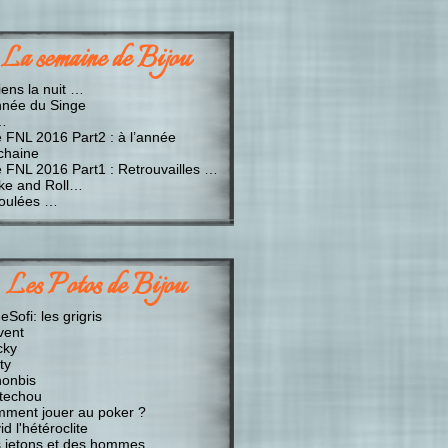
La semaine de Bijou
iens la nuit …
nnée du Singe
…
e FNL 2016 Part2 : à l’année
chaine
e FNL 2016 Part1 : Retrouvailles …
ke and Roll…
oulées …
Les Potos de Bijou
Sofi: les grigris
vent
cky
ty
onbis
techou
ment jouer au poker ?
d l'hétéroclite
 jetons et des hommes