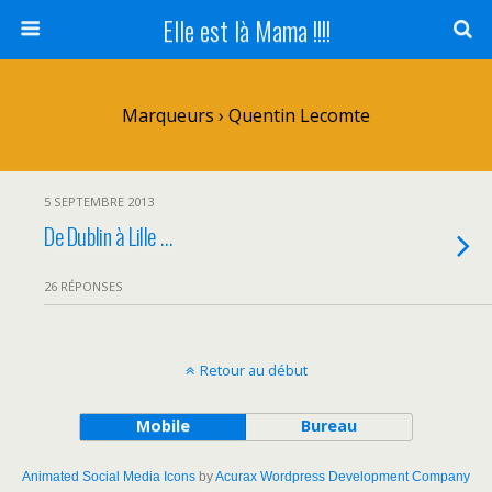
Elle est là Mama !!!!
Marqueurs › Quentin Lecomte
5 SEPTEMBRE 2013
De Dublin à Lille …
26 RÉPONSES
Retour au début
Mobile
Bureau
Animated Social Media Icons
by
Acurax Wordpress Development Company