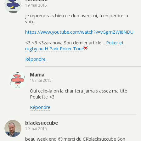
19 mai 2015
je reprendrais bien ce duo avec toi, à en perdre la
voix…
https://www.youtube.com/watch?v=vGgmZWI8NDU
<3 <3 <3
zaranova Son dernier article …
Poker et
rugby au H Park Poker Tour
Répondre
Mama
19 mai 2015
Oui celle-là on la chantera jamais assez ma tite
Poulette <3
Répondre
blacksuccube
19 mai 2015
beau week end 🙂 merci du CR
blacksuccube Son