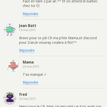
Faut en faire 2 par an ^^ Et on attend le barbec
chez toi 🙂
Répondre
Jean Batt
19 mai 2015
Bravo pour ce joli CR ma p’tite Mama,et d’accord
pour 2/an,le vouvray coulera à flot^^
Répondre
Mama
20 mai 2015
T’as manqué :/
Répondre
fred
20 mai 2015
Merci pour le CR. Mais j’ai rien raté car il n’y avait pas